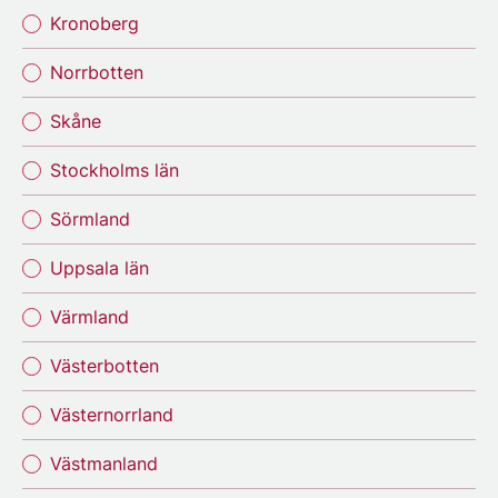
Kronoberg
Norrbotten
Skåne
Stockholms län
Sörmland
Uppsala län
Värmland
Västerbotten
Västernorrland
Västmanland