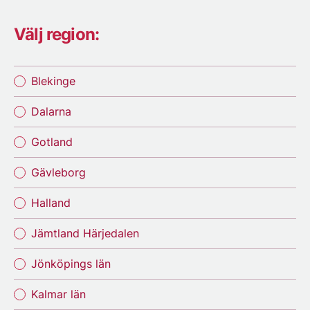
Välj region:
Blekinge
Dalarna
Gotland
Gävleborg
Halland
Jämtland Härjedalen
Jönköpings län
Kalmar län