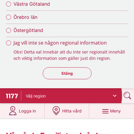
Västra Götaland
Örebro län
Östergötland
Jag vill inte se någon regional information
Obs! Detta val innebär att du inte ser regionalt innehåll
och viktig information som gäller just din region.
Stäng regionsväljaren
Stäng
Välj
region
Till startsidan för 1177
på 1177.se
på 1177.se
Meny
Logga in
Hitta vård