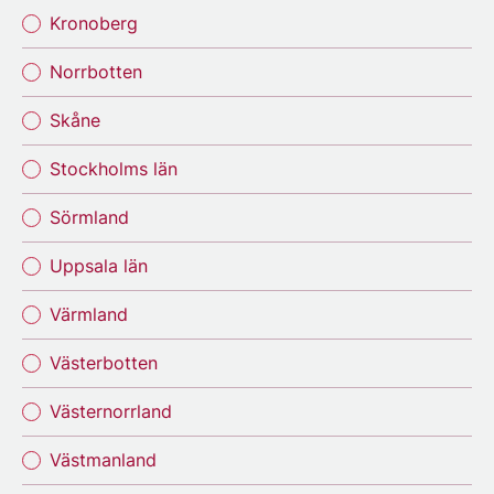
Kronoberg
Norrbotten
Skåne
Stockholms län
Sörmland
Uppsala län
Värmland
Västerbotten
Västernorrland
Västmanland