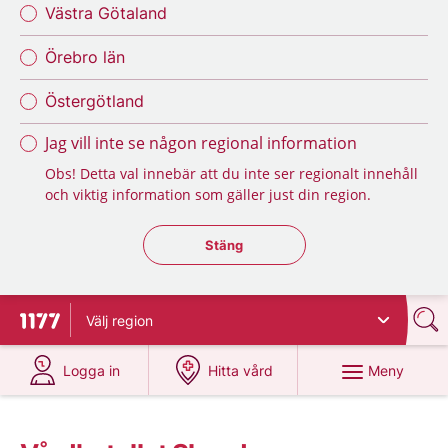
Västra Götaland
Örebro län
Östergötland
Jag vill inte se någon regional information
Obs! Detta val innebär att du inte ser regionalt innehåll
och viktig information som gäller just din region.
Stäng regionsväljaren
Stäng
Välj
region
Till startsidan för 1177
på 1177.se
på 1177.se
Meny
Logga in
Hitta vård