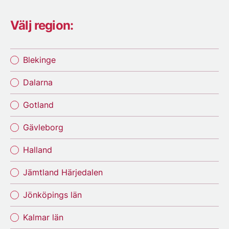
Välj region:
Blekinge
Dalarna
Gotland
Gävleborg
Halland
Jämtland Härjedalen
Jönköpings län
Kalmar län