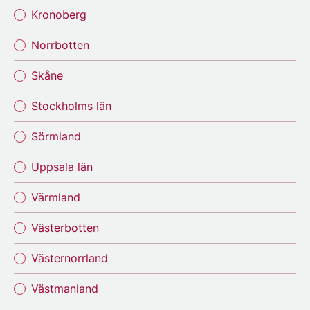
Kronoberg
Norrbotten
Skåne
Stockholms län
Sörmland
Uppsala län
Värmland
Västerbotten
Västernorrland
Västmanland