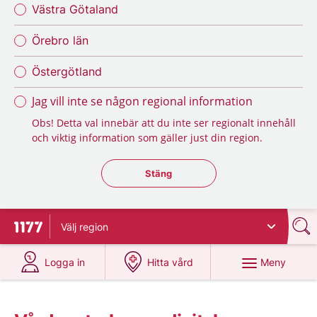
Västra Götaland
Örebro län
Östergötland
Jag vill inte se någon regional information
Obs! Detta val innebär att du inte ser regionalt innehåll
och viktig information som gäller just din region.
Stäng regionsväljaren
Stäng
Välj
region
Till startsidan för 1177
på 1177.se
på 1177.se
Meny
Logga in
Hitta vård