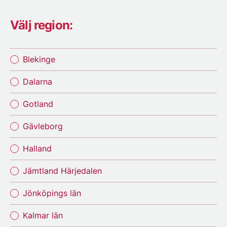
Välj region:
Blekinge
Dalarna
Gotland
Gävleborg
Halland
Jämtland Härjedalen
Jönköpings län
Kalmar län