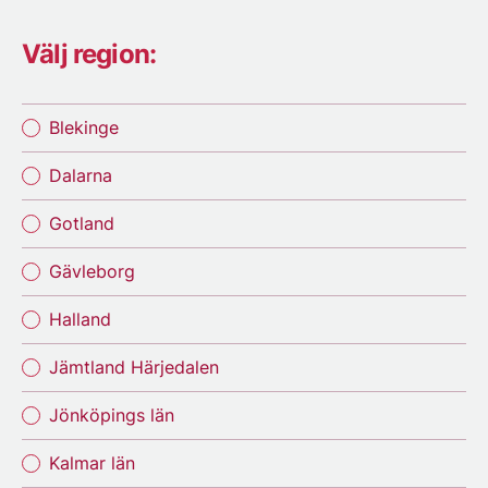
Välj region:
Blekinge
Dalarna
Gotland
Gävleborg
Halland
Jämtland Härjedalen
Jönköpings län
Kalmar län