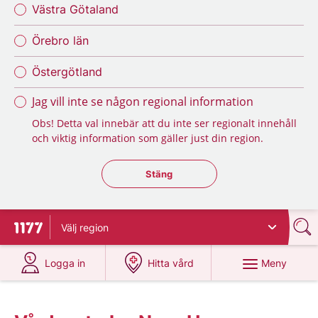
Västra Götaland
Örebro län
Östergötland
Jag vill inte se någon regional information
Obs! Detta val innebär att du inte ser regionalt innehåll
och viktig information som gäller just din region.
Stäng regionsväljaren
Stäng
Välj
region
Till startsidan för 1177
på 1177.se
på 1177.se
Meny
Logga in
Hitta vård