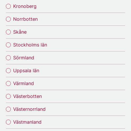
Kronoberg
Norrbotten
Skåne
Stockholms län
Sörmland
Uppsala län
Värmland
Västerbotten
Västernorrland
Västmanland