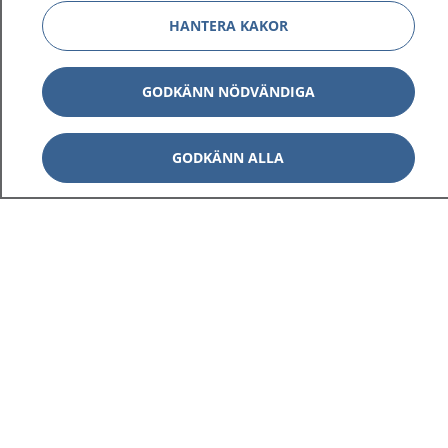
HANTERA KAKOR
GODKÄNN NÖDVÄNDIGA
GODKÄNN ALLA
1177
–
tryggt om din hälsa och vård