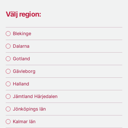
Välj region:
Blekinge
Dalarna
Gotland
Gävleborg
Halland
Jämtland Härjedalen
Jönköpings län
Kalmar län