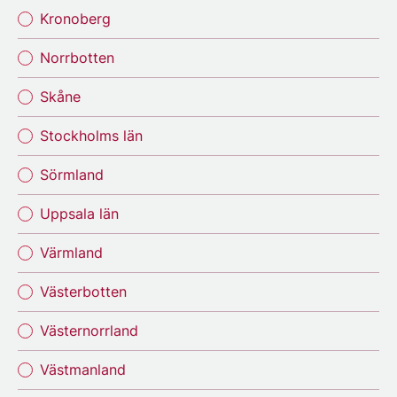
Kronoberg
Norrbotten
Skåne
Stockholms län
Sörmland
Uppsala län
Värmland
Västerbotten
Västernorrland
Västmanland