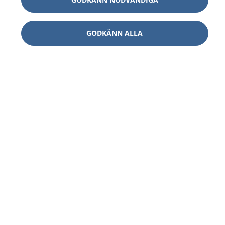
GODKÄNN ALLA
1177
–
tryggt om din hälsa och vård
På 1177.se får du råd om hälsa och information om
sjukdomar och vilka mottagningar du kan kontakta.
Logga in för att läsa din journal och göra dina
vårdärenden. Ring telefonnummer 1177 för
sjukvårdsrådgivning dygnet runt.
1177 ger dig råd när du vill må bättre.