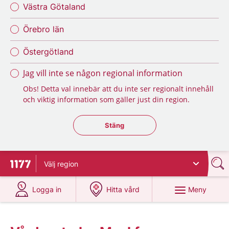
Västra Götaland
Örebro län
Östergötland
Jag vill inte se någon regional information
Obs! Detta val innebär att du inte ser regionalt innehåll
och viktig information som gäller just din region.
Stäng regionsväljaren
Stäng
Välj
region
Till startsidan för 1177
på 1177.se
på 1177.se
Meny
Logga in
Hitta vård