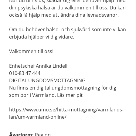
När du blir sjuk, skadar dig eller behöver hjälp med
din psykiska hälsa är du välkommen till oss. Du kan
också få hjälp med att ändra dina levnadsvanor.
Om du behöver hälso- och sjukvård som inte vi kan
erbjuda hjälper vi dig vidare.
Välkommen till oss!
Enhetschef Annika Lindell
010-83 47 444
DIGITAL UNGDOMSMOTTAGNING
Nu finns en digital ungdomsmottagning för dig
som bor i Värmland. Läs mer på:
https://www.umo.se/hitta-mottagning/varmlands-
lan/um-varmland-online/
Ägarform
:
Region