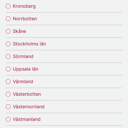
Kronoberg
Norrbotten
Skåne
Stockholms län
Sörmland
Uppsala län
Värmland
Västerbotten
Västernorrland
Västmanland