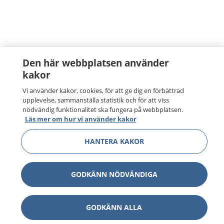
Den här webbplatsen använder
kakor
Vi använder kakor, cookies, för att ge dig en förbättrad
upplevelse, sammanställa statistik och för att viss
nödvändig funktionalitet ska fungera på webbplatsen.
Läs mer om hur vi använder kakor
HANTERA KAKOR
1177
–
tryggt om din hälsa och vård
På 1177.se får du råd om hälsa och information om
GODKÄNN NÖDVÄNDIGA
sjukdomar och vilka mottagningar du kan kontakta.
Logga in för att läsa din journal och göra dina
vårdärenden. Ring telefonnummer 1177 för
GODKÄNN ALLA
sjukvårdsrådgivning dygnet runt.