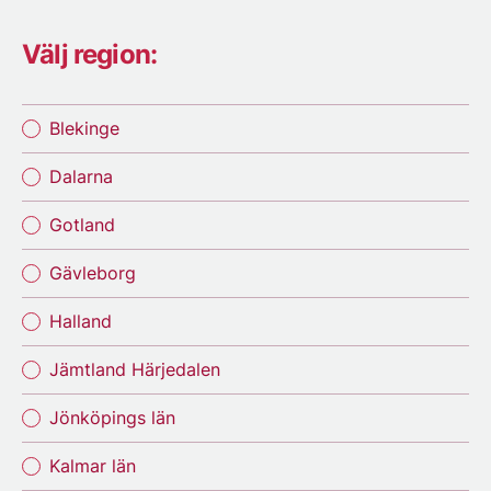
Välj region:
Blekinge
Dalarna
Gotland
Gävleborg
Halland
Jämtland Härjedalen
Jönköpings län
Kalmar län