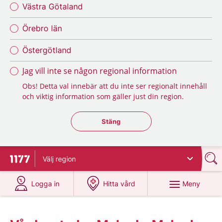
Västra Götaland
Örebro län
Östergötland
Jag vill inte se någon regional information
Obs! Detta val innebär att du inte ser regionalt innehåll
och viktig information som gäller just din region.
Stäng regionsväljaren
Stäng
Välj
region
Till startsidan för 1177
på 1177.se
på 1177.se
Meny
Logga in
Hitta vård