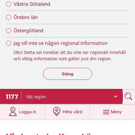
Västra Götaland
Örebro län
Östergötland
Jag vill inte se någon regional information
Obs! Detta val innebär att du inte ser regionalt innehåll
och viktig information som gäller just din region.
Stäng regionsväljaren
Stäng
Välj
region
Till startsidan för 1177
på 1177.se
på 1177.se
Meny
Logga in
Hitta vård