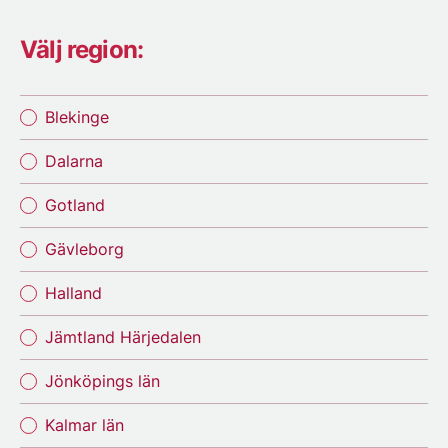
Välj region:
Blekinge
Dalarna
Gotland
Gävleborg
Halland
Jämtland Härjedalen
Jönköpings län
Kalmar län