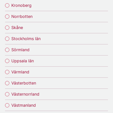
Kronoberg
Norrbotten
Skåne
Stockholms län
Sörmland
Uppsala län
Värmland
Västerbotten
Västernorrland
Västmanland