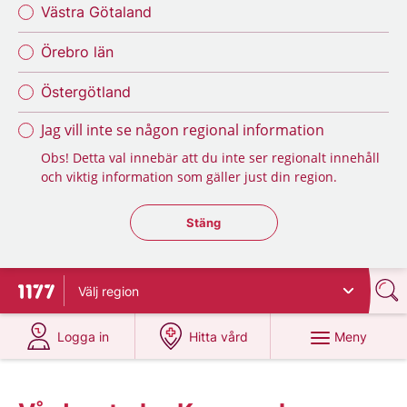
Västra Götaland
Örebro län
Östergötland
Jag vill inte se någon regional information
Obs! Detta val innebär att du inte ser regionalt innehåll
och viktig information som gäller just din region.
Stäng regionsväljaren
Stäng
Välj
region
Till startsidan för 1177
på 1177.se
på 1177.se
Meny
Logga in
Hitta vård