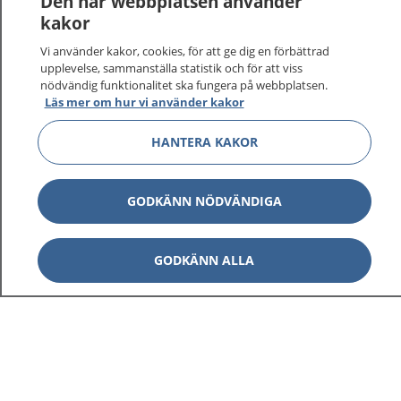
Den här webbplatsen använder
kakor
Vi använder kakor, cookies, för att ge dig en förbättrad
upplevelse, sammanställa statistik och för att viss
nödvändig funktionalitet ska fungera på webbplatsen.
Läs mer om hur vi använder kakor
HANTERA KAKOR
1177
–
tryggt om din hälsa och vård
GODKÄNN NÖDVÄNDIGA
På 1177.se får du råd om hälsa och information om
sjukdomar och vilka mottagningar du kan kontakta.
Logga in för att läsa din journal och göra dina
GODKÄNN ALLA
vårdärenden. Ring telefonnummer 1177 för
sjukvårdsrådgivning dygnet runt.
1177 ger dig råd när du vill må bättre.