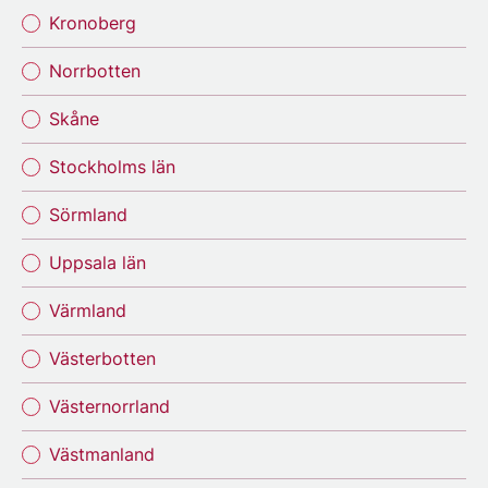
Kronoberg
Norrbotten
Skåne
Stockholms län
Sörmland
Uppsala län
Värmland
Västerbotten
Västernorrland
Västmanland