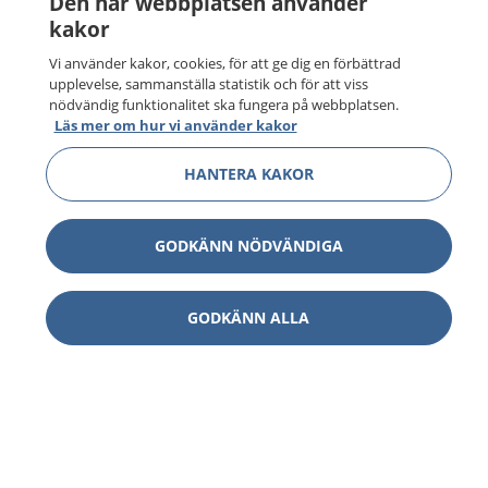
Den här webbplatsen använder
kakor
Vi använder kakor, cookies, för att ge dig en förbättrad
upplevelse, sammanställa statistik och för att viss
nödvändig funktionalitet ska fungera på webbplatsen.
Läs mer om hur vi använder kakor
HANTERA KAKOR
1177
–
tryggt om din hälsa och vård
GODKÄNN NÖDVÄNDIGA
På 1177.se får du råd om hälsa och information om
sjukdomar och vilka mottagningar du kan kontakta.
Logga in för att läsa din journal och göra dina
GODKÄNN ALLA
vårdärenden. Ring telefonnummer 1177 för
sjukvårdsrådgivning dygnet runt.
1177 ger dig råd när du vill må bättre.