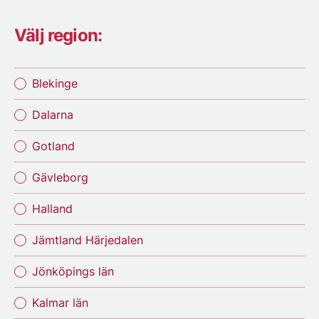
Välj region:
Blekinge
Dalarna
Gotland
Gävleborg
Halland
Jämtland Härjedalen
Jönköpings län
Kalmar län