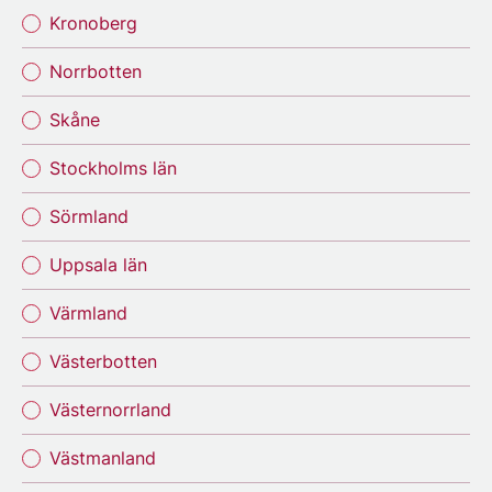
Kronoberg
Norrbotten
Skåne
Stockholms län
Sörmland
Uppsala län
Värmland
Västerbotten
Västernorrland
Västmanland