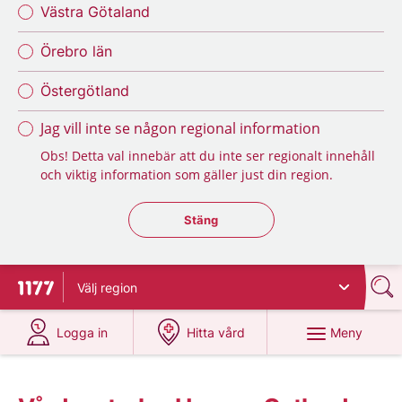
Västra Götaland
Örebro län
Östergötland
Jag vill inte se någon regional information
Obs! Detta val innebär att du inte ser regionalt innehåll
och viktig information som gäller just din region.
Stäng regionsväljaren
Stäng
Välj
region
Till startsidan för 1177
på 1177.se
på 1177.se
Meny
Logga in
Hitta vård