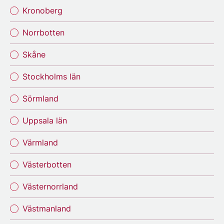
Kronoberg
Norrbotten
Skåne
Stockholms län
Sörmland
Uppsala län
Värmland
Västerbotten
Västernorrland
Västmanland