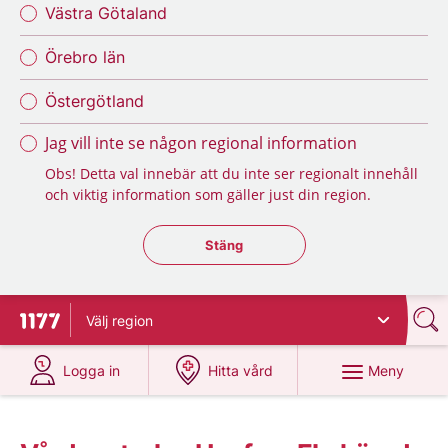
Västra Götaland
Örebro län
Östergötland
Jag vill inte se någon regional information
Obs! Detta val innebär att du inte ser regionalt innehåll
och viktig information som gäller just din region.
Stäng regionsväljaren
Stäng
Välj
region
Till startsidan för 1177
på 1177.se
på 1177.se
Meny
Logga in
Hitta vård