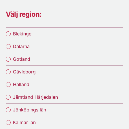
Välj region:
Blekinge
Dalarna
Gotland
Gävleborg
Halland
Jämtland Härjedalen
Jönköpings län
Kalmar län