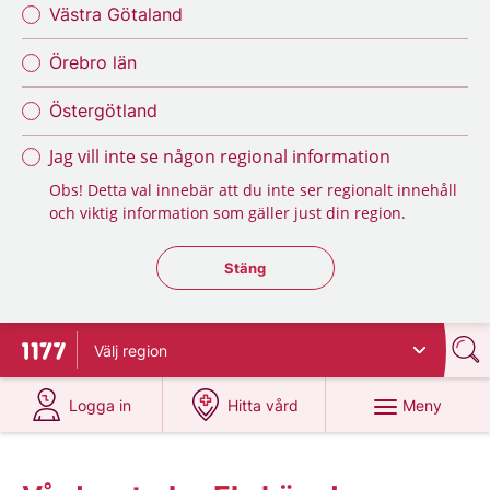
Västra Götaland
Örebro län
Östergötland
Jag vill inte se någon regional information
Obs! Detta val innebär att du inte ser regionalt innehåll
och viktig information som gäller just din region.
Stäng regionsväljaren
Stäng
Välj
region
Till startsidan för 1177
på 1177.se
på 1177.se
Meny
Logga in
Hitta vård