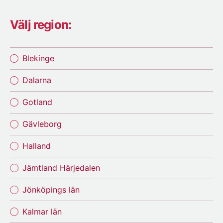
Välj region:
Blekinge
Dalarna
Gotland
Gävleborg
Halland
Jämtland Härjedalen
Jönköpings län
Kalmar län