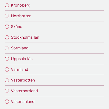
Kronoberg
Norrbotten
Skåne
Stockholms län
Sörmland
Uppsala län
Värmland
Västerbotten
Västernorrland
Västmanland