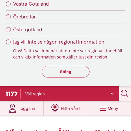
Västra Götaland
Örebro län
Östergötland
Jag vill inte se någon regional information
Obs! Detta val innebär att du inte ser regionalt innehåll
och viktig information som gäller just din region.
Stäng regionsväljaren
Stäng
Välj
region
Till startsidan för 1177
på 1177.se
på 1177.se
Meny
Logga in
Hitta vård