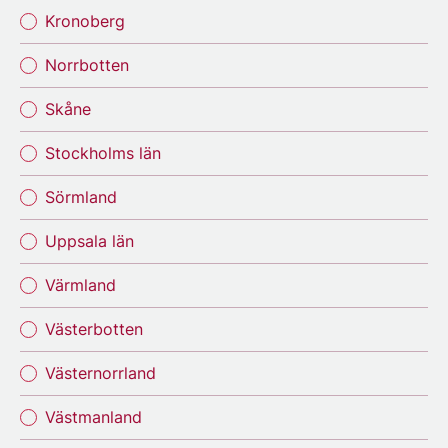
Kronoberg
Norrbotten
Skåne
Stockholms län
Sörmland
Uppsala län
Värmland
Västerbotten
Västernorrland
Västmanland