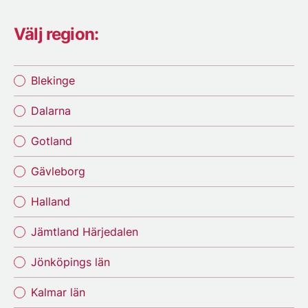
Välj region:
Blekinge
Dalarna
Gotland
Gävleborg
Halland
Jämtland Härjedalen
Jönköpings län
Kalmar län