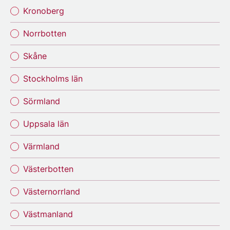
Kronoberg
Norrbotten
Skåne
Stockholms län
Sörmland
Uppsala län
Värmland
Västerbotten
Västernorrland
Västmanland