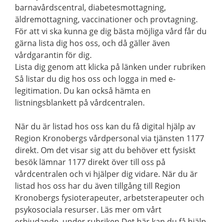
barnavårdscentral, diabetesmottagning,
äldremottagning, vaccinationer och provtagning.
För att vi ska kunna ge dig bästa möjliga vård får du
gärna lista dig hos oss, och då gäller även
vårdgarantin för dig.
Lista dig genom att klicka på länken under rubriken
Så listar du dig hos oss och logga in med e-
legitimation. Du kan också hämta en
listningsblankett på vårdcentralen.
När du är listad hos oss kan du få digital hjälp av
Region Kronobergs vårdpersonal via tjänsten 1177
direkt. Om det visar sig att du behöver ett fysiskt
besök lämnar 1177 direkt över till oss på
vårdcentralen och vi hjälper dig vidare. När du är
listad hos oss har du även tillgång till Region
Kronobergs fysioterapeuter, arbetsterapeuter och
psykosociala resurser. Läs mer om vårt
erbjudande, under rubriken Det här kan du få hjälp