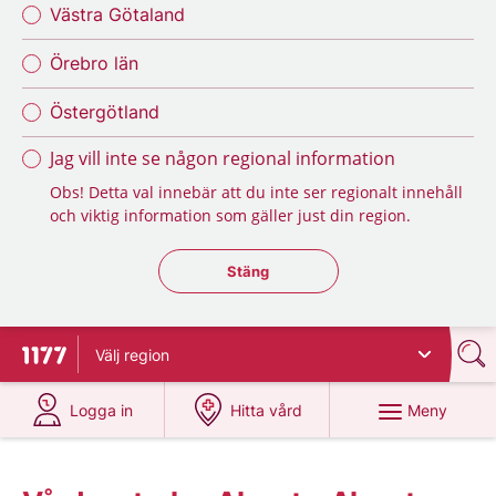
Västra Götaland
Örebro län
Östergötland
Jag vill inte se någon regional information
Obs! Detta val innebär att du inte ser regionalt innehåll
och viktig information som gäller just din region.
Stäng regionsväljaren
Stäng
Välj
region
Till startsidan för 1177
på 1177.se
på 1177.se
Meny
Logga in
Hitta vård