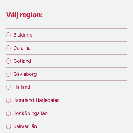
Välj region:
Blekinge
Dalarna
Gotland
Gävleborg
Halland
Jämtland Härjedalen
Jönköpings län
Kalmar län