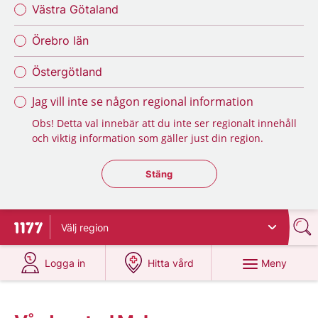
Västra Götaland
Örebro län
Östergötland
Jag vill inte se någon regional information
Obs! Detta val innebär att du inte ser regionalt innehåll
och viktig information som gäller just din region.
Stäng regionsväljaren
Stäng
Välj
region
Till startsidan för 1177
på 1177.se
på 1177.se
Meny
Logga in
Hitta vård