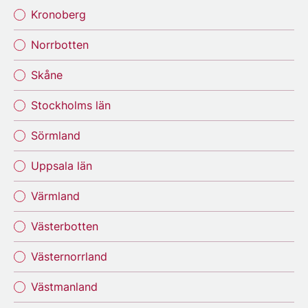
Kronoberg
Norrbotten
Skåne
Stockholms län
Sörmland
Uppsala län
Värmland
Västerbotten
Västernorrland
Västmanland