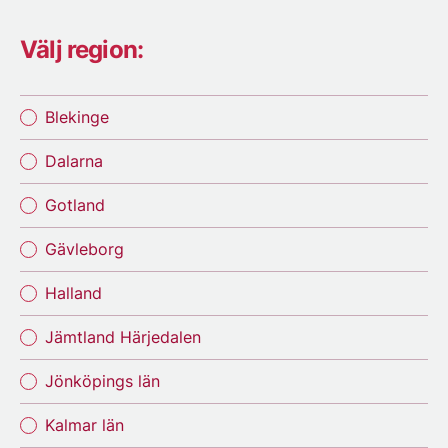
Välj region:
Blekinge
Dalarna
Gotland
Gävleborg
Halland
Jämtland Härjedalen
Jönköpings län
Kalmar län