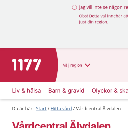
Jag vill inte se någon 
Obs! Detta val innebär att
just din region.
Till startsidan för 1177
Välj
region
Liv & hälsa
Barn & gravid
Olyckor & sk
Du är här:
Start
Hitta vård
Vårdcentral Älvdalen
Vårdcentral Älvdalen