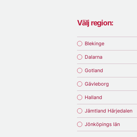
Välj region:
Blekinge
Dalarna
Gotland
Gävleborg
Halland
Jämtland Härjedalen
Jönköpings län