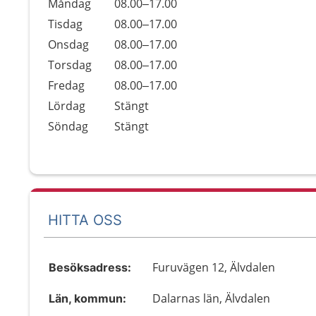
Öppettider
Kommentarer
Måndag
08.00–17.00
Dag
Tisdag
08.00–17.00
Onsdag
08.00–17.00
Torsdag
08.00–17.00
Fredag
08.00–17.00
Lördag
Stängt
Söndag
Stängt
HITTA OSS
Furuvägen 12, Älvdalen
Besöksadress:
Dalarnas län, Älvdalen
Län, kommun: