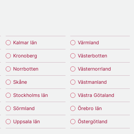
Kalmar län
Värmland
Kronoberg
Västerbotten
Norrbotten
Västernorrland
Skåne
Västmanland
Stockholms län
Västra Götaland
Sörmland
Örebro län
Uppsala län
Östergötland