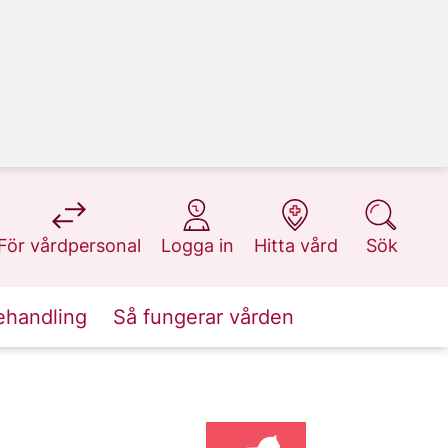
på 1177.se
på 1177.se
på 1177.se
på 1177.se
För vårdpersonal
Logga in
Hitta vård
Sök
ehandling
Så fungerar vården