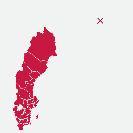
Stäng regionsvälj