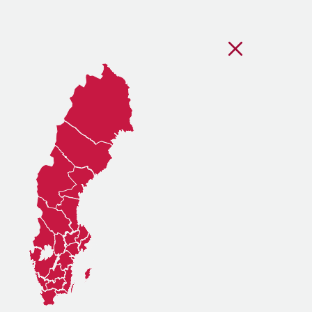
Stäng regionsvälj