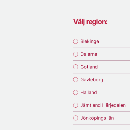
Välj region:
Blekinge
Dalarna
Gotland
Gävleborg
Halland
Jämtland Härjedalen
Jönköpings län