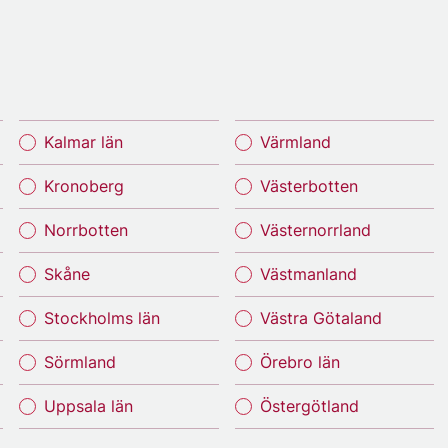
Kalmar län
Värmland
Kronoberg
Västerbotten
Norrbotten
Västernorrland
Skåne
Västmanland
Stockholms län
Västra Götaland
Sörmland
Örebro län
Uppsala län
Östergötland