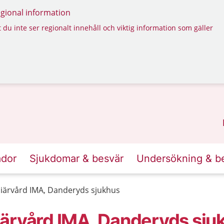
regional information
 du inte ser regionalt innehåll och viktig information som gäller
ador
Sjukdomar & besvär
Undersökning & b
iärvård IMA, Danderyds sjukhus
iärvård IMA, Danderyds sju