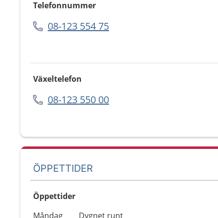
Telefonnummer
08-123 554 75
Växeltelefon
08-123 550 00
ÖPPETTIDER
Öppettider
Öppettider
Kommentarer
Måndag
Dygnet runt
Dag