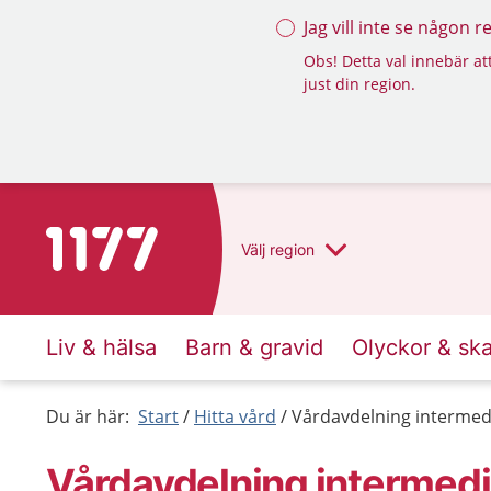
Jag vill inte se någon 
Obs! Detta val innebär att
just din region.
Till startsidan för 1177
Välj
region
Liv & hälsa
Barn & gravid
Olyckor & sk
Du är här:
Start
Hitta vård
Vårdavdelning intermed
Vårdavdelning intermed