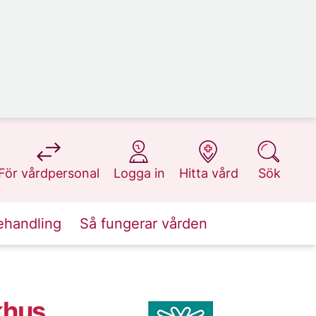
på 1177.se
på 1177.se
på 1177.se
på 1177.se
För vårdpersonal
Logga in
Hitta vård
Sök
ehandling
Så fungerar vården
khus