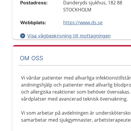
Danderyds sjukhus, 182 88
Postadress:
STOCKHOLM
https://www.ds.se
Webbplats:
Visa vägbeskrivning till mottagningen
OM OSS
Vi vårdar patienter med allvarliga infektionstills
andningshjälp och patienter med allvarlig blodpr
och allergiska reaktioner som behöver övervakas.
vårdplatser med avancerad teknisk övervakning.
Vi som arbetar på avdelningen är undersköterskor,
samarbetar med sjukgymnaster, arbetsterapeuter