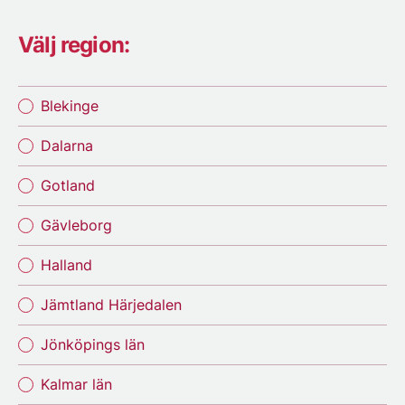
Välj region:
Blekinge
Dalarna
Gotland
Gävleborg
Halland
Jämtland Härjedalen
Jönköpings län
Kalmar län