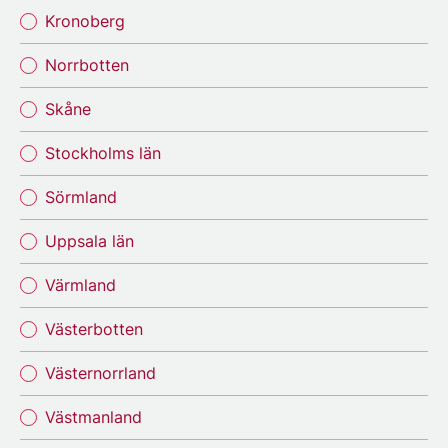
Kronoberg
Norrbotten
Skåne
Stockholms län
Sörmland
Uppsala län
Värmland
Västerbotten
Västernorrland
Västmanland