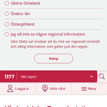
Västra Götaland
Örebro län
Östergötland
Jag vill inte se någon regional information
Obs! Detta val innebär att du inte ser regionalt innehåll
och viktig information som gäller just din region.
Stäng regionsväljaren
Stäng
Välj
region
Till startsidan för 1177
på 1177.se
på 1177.se
Meny
Logga in
Hitta vård