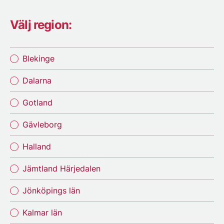
Välj region:
Blekinge
Dalarna
Gotland
Gävleborg
Halland
Jämtland Härjedalen
Jönköpings län
Kalmar län