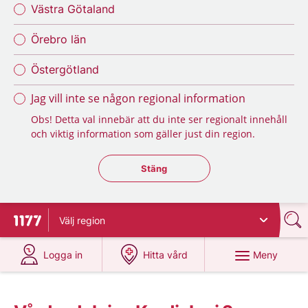
Västra Götaland
Örebro län
Östergötland
Jag vill inte se någon regional information
Obs! Detta val innebär att du inte ser regionalt innehåll
och viktig information som gäller just din region.
Stäng regionsväljaren
Stäng
Välj
region
Till startsidan för 1177
på 1177.se
på 1177.se
Meny
Logga in
Hitta vård