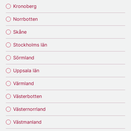
Kronoberg
Norrbotten
Skåne
Stockholms län
Sörmland
Uppsala län
Värmland
Västerbotten
Västernorrland
Västmanland