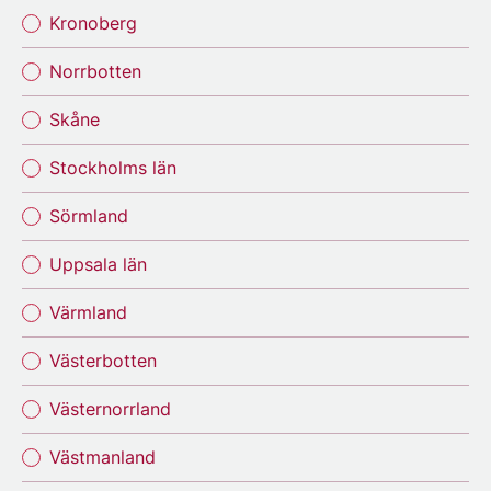
Kronoberg
Norrbotten
Skåne
Stockholms län
Sörmland
Uppsala län
Värmland
Västerbotten
Västernorrland
Västmanland