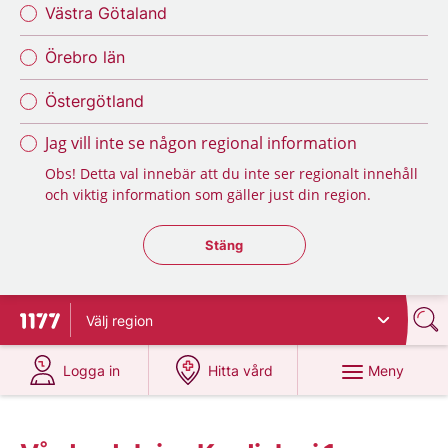
Västra Götaland
Örebro län
Östergötland
Jag vill inte se någon regional information
Obs! Detta val innebär att du inte ser regionalt innehåll
och viktig information som gäller just din region.
Stäng regionsväljaren
Stäng
Välj
region
Till startsidan för 1177
på 1177.se
på 1177.se
Meny
Logga in
Hitta vård