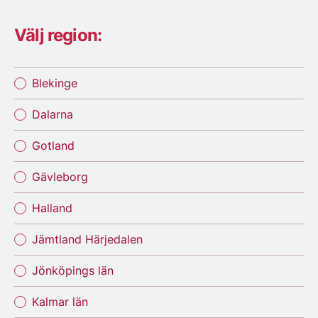
Välj region:
Blekinge
Dalarna
Gotland
Gävleborg
Halland
Jämtland Härjedalen
Jönköpings län
Kalmar län