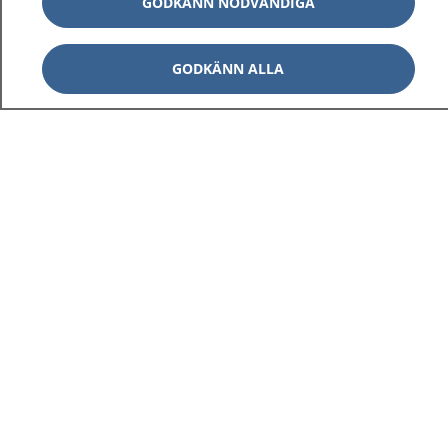
GODKÄNN NÖDVÄNDIGA
GODKÄNN ALLA