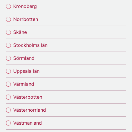
Kronoberg
Norrbotten
Skåne
Stockholms län
Sörmland
Uppsala län
Värmland
Västerbotten
Västernorrland
Västmanland