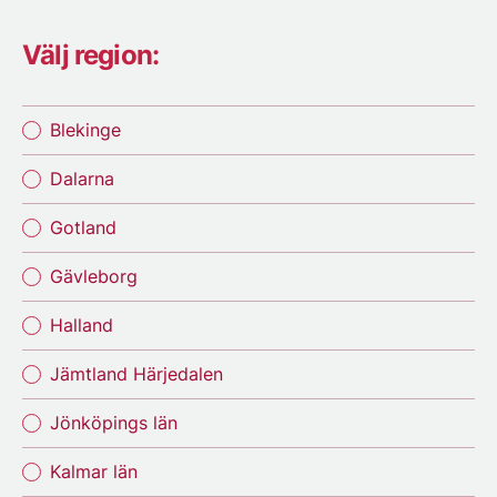
Välj region:
Blekinge
Dalarna
Gotland
Gävleborg
Halland
Jämtland Härjedalen
Jönköpings län
Kalmar län