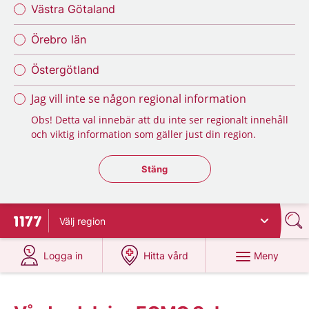
Västra Götaland
Örebro län
Östergötland
Jag vill inte se någon regional information
Obs! Detta val innebär att du inte ser regionalt innehåll
och viktig information som gäller just din region.
Stäng regionsväljaren
Stäng
Välj
region
Till startsidan för 1177
på 1177.se
på 1177.se
Meny
Logga in
Hitta vård