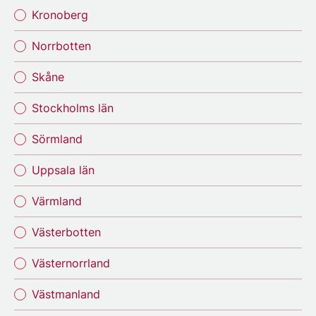
Kronoberg
Norrbotten
Skåne
Stockholms län
Sörmland
Uppsala län
Värmland
Västerbotten
Västernorrland
Västmanland