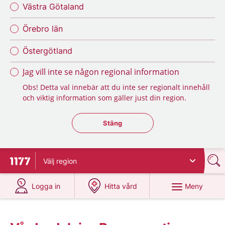
Västra Götaland
Örebro län
Östergötland
Jag vill inte se någon regional information
Obs! Detta val innebär att du inte ser regionalt innehåll
och viktig information som gäller just din region.
Stäng regionsväljaren
Stäng
Välj
region
Till startsidan för 1177
på 1177.se
på 1177.se
Meny
Logga in
Hitta vård