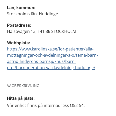
Län, kommun:
Stockholms län, Huddinge
Postadress:
Hälsovägen 13, 141 86 STOCKHOLM
Webbplats:
https://www.karolinska.se/for-patienter/alla-
mottagningar-och-avdelningar-a-o/tema-barn-
astrid-lindgrens-barnsjukhus/barn-
pmi/barnoperation-vardavdelning-huddinge/
VÄGBESKRIVNING
Hitta på plats:
Vår enhet finns på internadress O52-54.