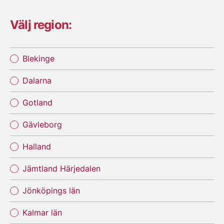
Välj region:
Blekinge
Dalarna
Gotland
Gävleborg
Halland
Jämtland Härjedalen
Jönköpings län
Kalmar län