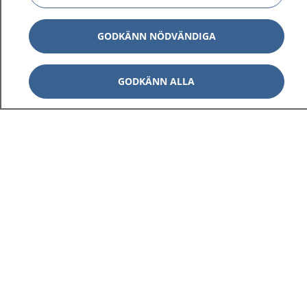
GODKÄNN NÖDVÄNDIGA
GODKÄNN ALLA