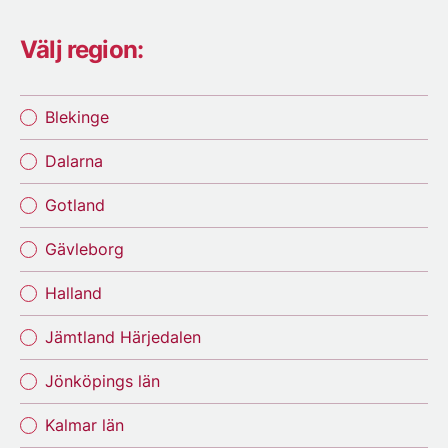
Välj region:
Blekinge
Dalarna
Gotland
Gävleborg
Halland
Jämtland Härjedalen
Jönköpings län
Kalmar län