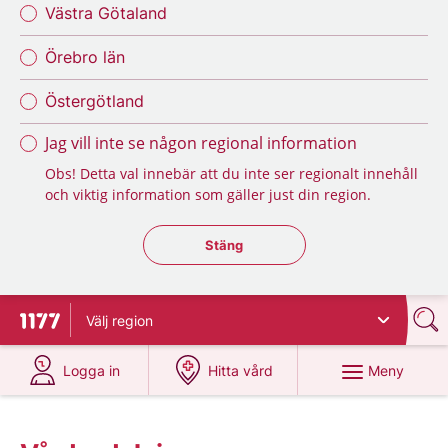
Västra Götaland
Örebro län
Östergötland
Jag vill inte se någon regional information
Obs! Detta val innebär att du inte ser regionalt innehåll
och viktig information som gäller just din region.
Stäng regionsväljaren
Stäng
Välj
region
Till startsidan för 1177
på 1177.se
på 1177.se
Meny
Logga in
Hitta vård