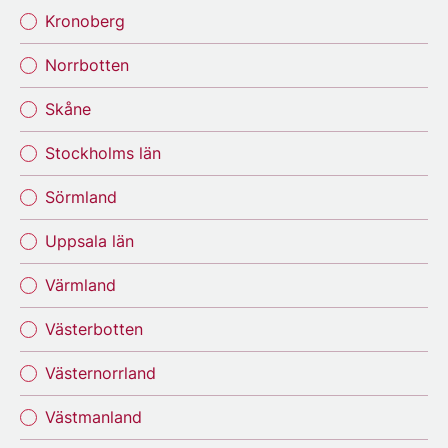
Kronoberg
Norrbotten
Skåne
Stockholms län
Sörmland
Uppsala län
Värmland
Västerbotten
Västernorrland
Västmanland