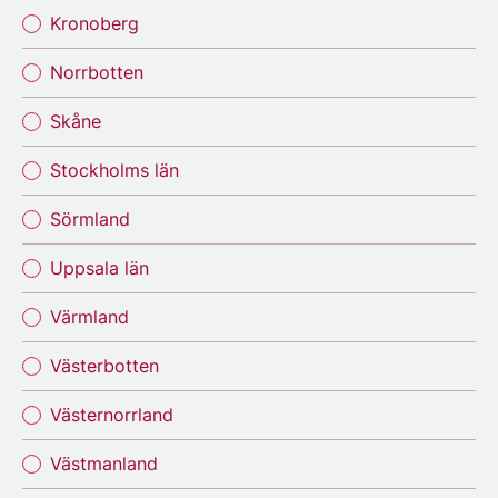
Kronoberg
Norrbotten
Skåne
Stockholms län
Sörmland
Uppsala län
Värmland
Västerbotten
Västernorrland
Västmanland