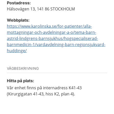
Postadress:
Hälsovägen 13, 141 86 STOCKHOLM
Webbplats:
https://www.karolinska.se/for-patienter/alla-
mottagningar-och-avdelningar-a-o/tema-barn-
astrid-lindgrens-barnsjukhus/hogspecialiserad-
barnmedicin-1/vardavdelning-barn-regionsjukvard-
huddinge/
VÄGBESKRIVNING
Hitta på plats:
Vår enhet finns på internadress K41-43
(Kirurgigatan 41-43, hiss K2, plan 4).