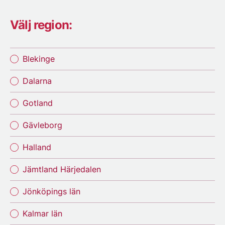
Välj region:
Blekinge
Dalarna
Gotland
Gävleborg
Halland
Jämtland Härjedalen
Jönköpings län
Kalmar län