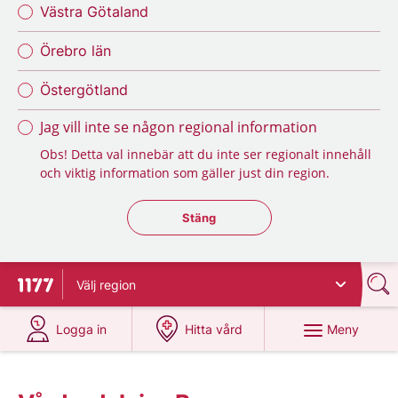
Västra Götaland
Örebro län
Östergötland
Jag vill inte se någon regional information
Obs! Detta val innebär att du inte ser regionalt innehåll
och viktig information som gäller just din region.
Stäng regionsväljaren
Stäng
Välj
region
Till startsidan för 1177
på 1177.se
på 1177.se
Meny
Logga in
Hitta vård