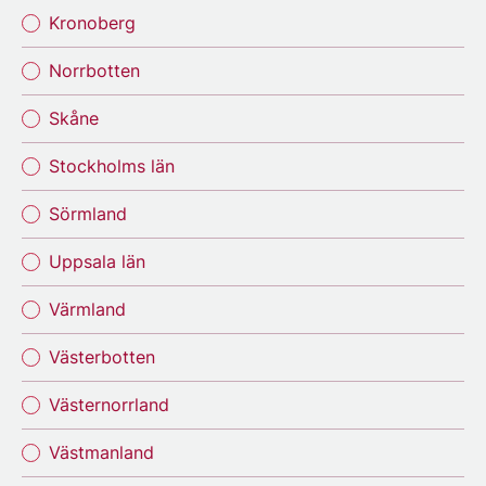
Kronoberg
Norrbotten
Skåne
Stockholms län
Sörmland
Uppsala län
Värmland
Västerbotten
Västernorrland
Västmanland