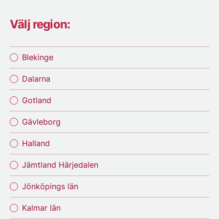
Välj region:
Blekinge
Dalarna
Gotland
Gävleborg
Halland
Jämtland Härjedalen
Jönköpings län
Kalmar län