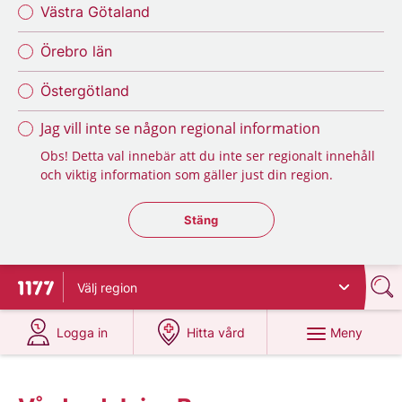
Västra Götaland
Örebro län
Östergötland
Jag vill inte se någon regional information
Obs! Detta val innebär att du inte ser regionalt innehåll
och viktig information som gäller just din region.
Stäng regionsväljaren
Stäng
Välj
region
Till startsidan för 1177
på 1177.se
på 1177.se
Meny
Logga in
Hitta vård