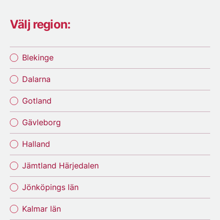
Välj region:
Blekinge
Dalarna
Gotland
Gävleborg
Halland
Jämtland Härjedalen
Jönköpings län
Kalmar län