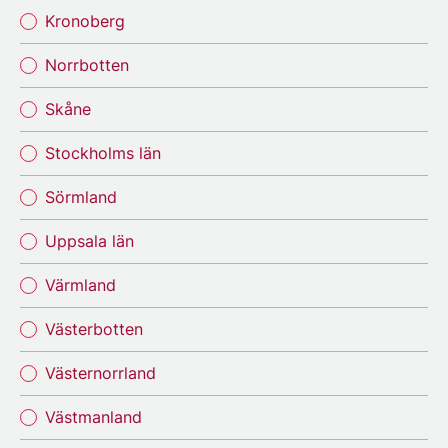
Kronoberg
Norrbotten
Skåne
Stockholms län
Sörmland
Uppsala län
Värmland
Västerbotten
Västernorrland
Västmanland