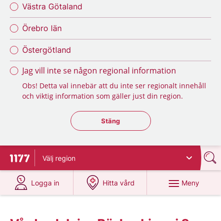
Västra Götaland
Örebro län
Östergötland
Jag vill inte se någon regional information
Obs! Detta val innebär att du inte ser regionalt innehåll
och viktig information som gäller just din region.
Stäng regionsväljaren
Stäng
Välj
region
Till startsidan för 1177
på 1177.se
på 1177.se
Meny
Logga in
Hitta vård