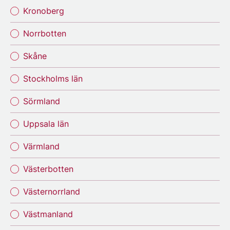
Kronoberg
Norrbotten
Skåne
Stockholms län
Sörmland
Uppsala län
Värmland
Västerbotten
Västernorrland
Västmanland