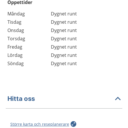
Öppettider
Öppettider
Kommentarer
Måndag
Dygnet runt
Dag
Tisdag
Dygnet runt
Onsdag
Dygnet runt
Torsdag
Dygnet runt
Fredag
Dygnet runt
Lördag
Dygnet runt
Söndag
Dygnet runt
Hitta oss
Större karta och reseplanerare