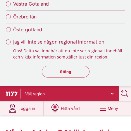
Västra Götaland
Örebro län
Östergötland
Jag vill inte se någon regional information
Obs! Detta val innebär att du inte ser regionalt innehåll
och viktig information som gäller just din region.
Stäng regionsväljaren
Stäng
Välj
region
Till startsidan för 1177
på 1177.se
på 1177.se
Meny
Logga in
Hitta vård