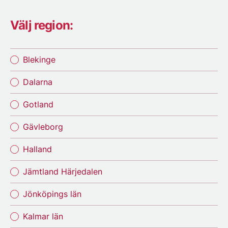
Välj region:
Blekinge
Dalarna
Gotland
Gävleborg
Halland
Jämtland Härjedalen
Jönköpings län
Kalmar län