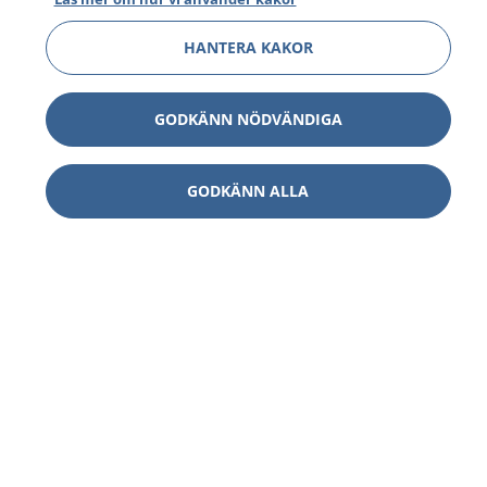
HANTERA KAKOR
GODKÄNN NÖDVÄNDIGA
GODKÄNN ALLA
1177
–
tryggt om din hälsa och vård
På 1177.se får du råd om hälsa och information om
sjukdomar och vilka mottagningar du kan kontakta.