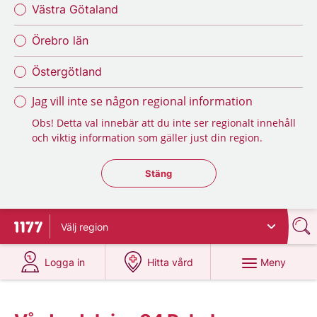
Västra Götaland
Örebro län
Östergötland
Jag vill inte se någon regional information
Obs! Detta val innebär att du inte ser regionalt innehåll
och viktig information som gäller just din region.
Stäng regionsväljaren
Stäng
Välj
region
Till startsidan för 1177
på 1177.se
på 1177.se
Meny
Logga in
Hitta vård