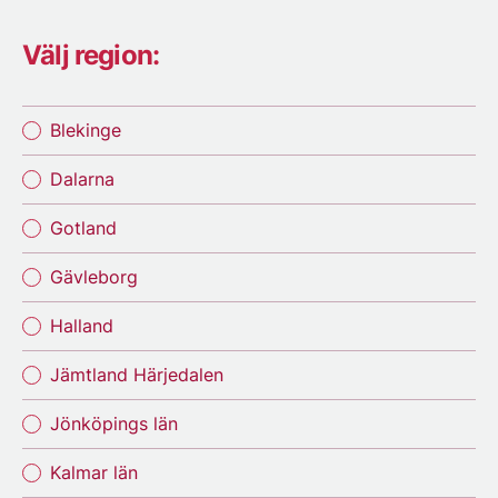
Välj region:
Blekinge
Dalarna
Gotland
Gävleborg
Halland
Jämtland Härjedalen
Jönköpings län
Kalmar län