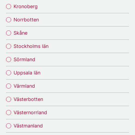
Kronoberg
Norrbotten
Skåne
Stockholms län
Sörmland
Uppsala län
Värmland
Västerbotten
Västernorrland
Västmanland