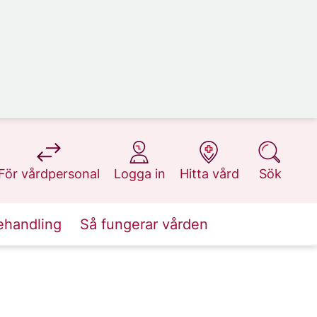
på 1177.se
på 1177.se
på 1177.se
på 1177.se
För vårdpersonal
Logga in
Hitta vård
Sök
ehandling
Så fungerar vården