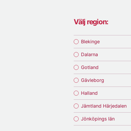
Välj region:
Blekinge
Dalarna
Gotland
Gävleborg
Halland
Jämtland Härjedalen
Jönköpings län