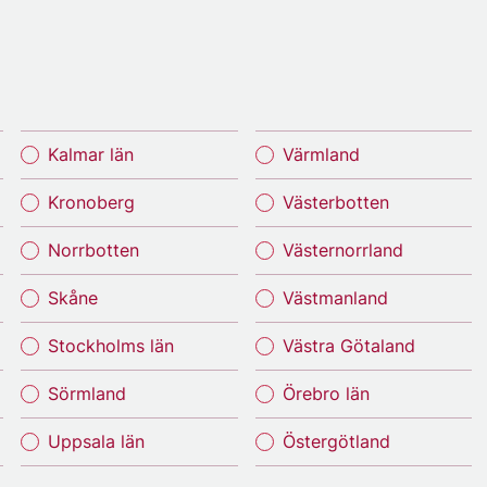
Kalmar län
Värmland
Kronoberg
Västerbotten
Norrbotten
Västernorrland
Skåne
Västmanland
Stockholms län
Västra Götaland
Sörmland
Örebro län
Uppsala län
Östergötland