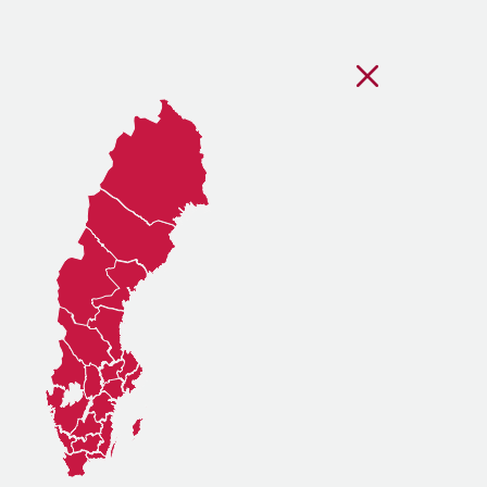
Stäng regionsvälj