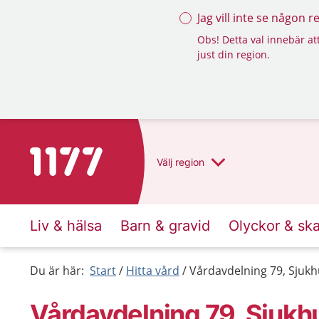
Jag vill inte se någon 
Obs! Detta val innebär att
just din region.
Till startsidan för 1177
Välj
region
Liv & hälsa
Barn & gravid
Olyckor & sk
Du är här:
Start
Hitta vård
Vårdavdelning 79, Sjukh
Vårdavdelning 79, Sjukh