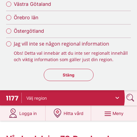
Västra Götaland
Örebro län
Östergötland
Jag vill inte se någon regional information
Obs! Detta val innebär att du inte ser regionalt innehåll
och viktig information som gäller just din region.
Stäng regionsväljaren
Stäng
Välj
region
Till startsidan för 1177
på 1177.se
på 1177.se
Meny
Logga in
Hitta vård