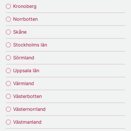
Kronoberg
Norrbotten
Skåne
Stockholms län
Sörmland
Uppsala län
Värmland
Västerbotten
Västernorrland
Västmanland