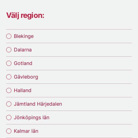
Välj region:
Blekinge
Dalarna
Gotland
Gävleborg
Halland
Jämtland Härjedalen
Jönköpings län
Kalmar län