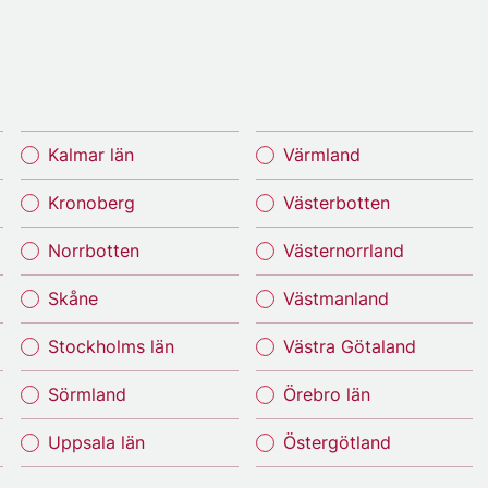
Kalmar län
Värmland
Kronoberg
Västerbotten
Norrbotten
Västernorrland
Skåne
Västmanland
Stockholms län
Västra Götaland
Sörmland
Örebro län
Uppsala län
Östergötland