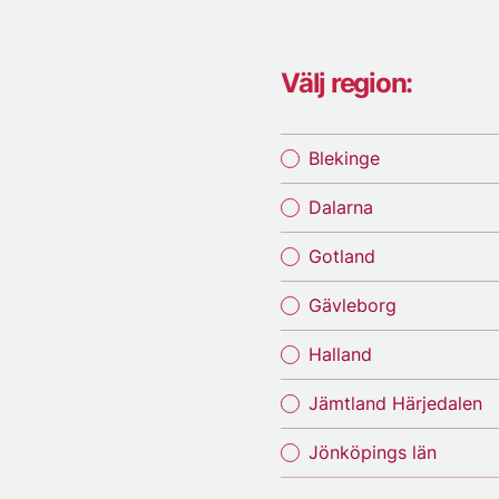
Välj region:
Blekinge
Dalarna
Gotland
Gävleborg
Halland
Jämtland Härjedalen
Jönköpings län