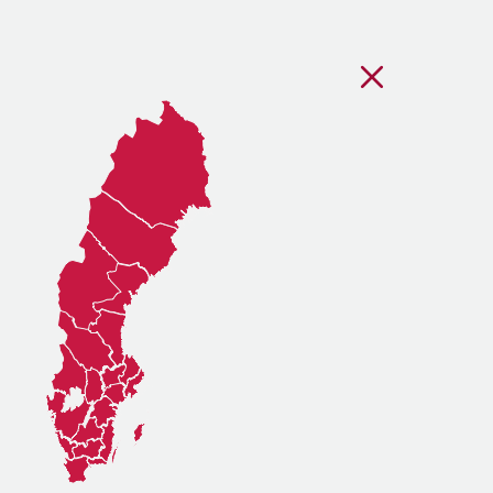
Stäng regionsvälj