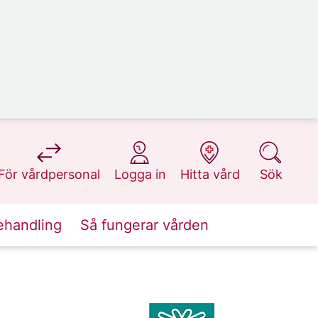
på 1177.se
på 1177.se
på 1177.se
på 1177.se
För vårdpersonal
Logga in
Hitta vård
Sök
ehandling
Så fungerar vården