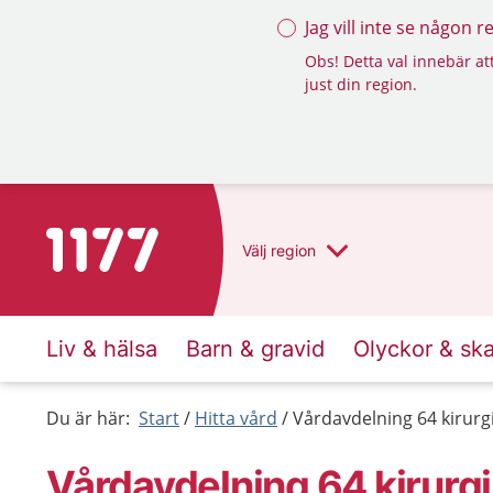
Jag vill inte se någon 
Obs! Detta val innebär att
just din region.
Till startsidan för 1177
Välj
region
Liv & hälsa
Barn & gravid
Olyckor & sk
Du är här:
Start
Hitta vård
Vårdavdelning 64 kirurg
Vårdavdelning 64 kirurg