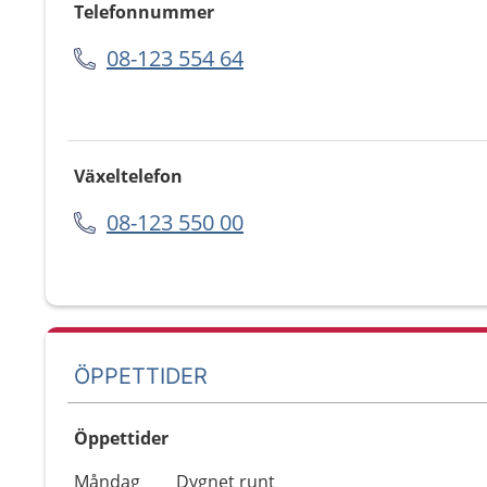
Telefonnummer
08-123 554 64
Växeltelefon
08-123 550 00
ÖPPETTIDER
Öppettider
Öppettider
Kommentarer
Måndag
Dygnet runt
Dag