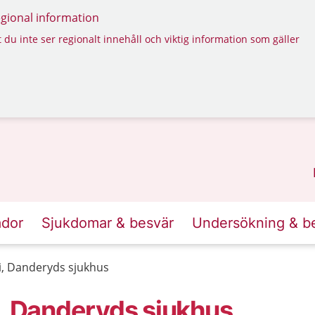
regional information
 du inte ser regionalt innehåll och viktig information som gäller
ador
Sjukdomar & besvär
Undersökning & b
i, Danderyds sjukhus
i, Danderyds sjukhus