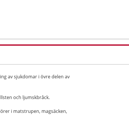
ng av sjukdomar i övre delen av
allsten och ljumskbråck.
mörer i matstrupen, magsäcken,