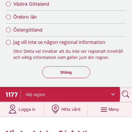
Västra Götaland
Örebro län
Östergötland
Jag vill inte se någon regional information
Obs! Detta val innebär att du inte ser regionalt innehåll
och viktig information som gäller just din region.
Stäng regionsväljaren
Stäng
Välj
region
Till startsidan för 1177
på 1177.se
på 1177.se
Meny
Logga in
Hitta vård