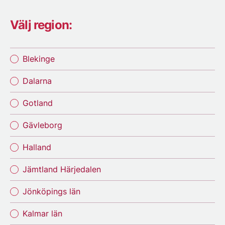
Välj region:
Blekinge
Dalarna
Gotland
Gävleborg
Halland
Jämtland Härjedalen
Jönköpings län
Kalmar län