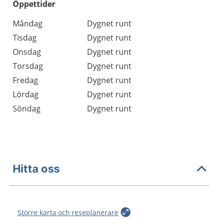
Öppettider
Öppettider
Kommentarer
Måndag
Dygnet runt
Dag
Tisdag
Dygnet runt
Onsdag
Dygnet runt
Torsdag
Dygnet runt
Fredag
Dygnet runt
Lördag
Dygnet runt
Söndag
Dygnet runt
Hitta oss
Större karta och reseplanerare