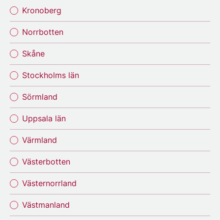
Kronoberg
Norrbotten
Skåne
Stockholms län
Sörmland
Uppsala län
Värmland
Västerbotten
Västernorrland
Västmanland