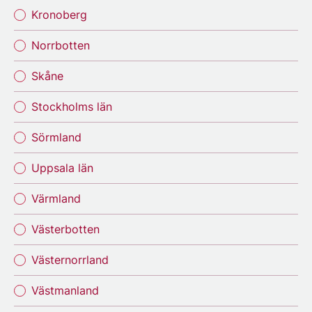
Kronoberg
Norrbotten
Skåne
Stockholms län
Sörmland
Uppsala län
Värmland
Västerbotten
Västernorrland
Västmanland