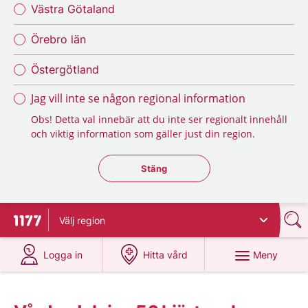
Västra Götaland
Örebro län
Östergötland
Jag vill inte se någon regional information
Obs! Detta val innebär att du inte ser regionalt innehåll
och viktig information som gäller just din region.
Stäng regionsväljaren
Stäng
Välj
region
Till startsidan för 1177
på 1177.se
på 1177.se
Meny
Logga in
Hitta vård