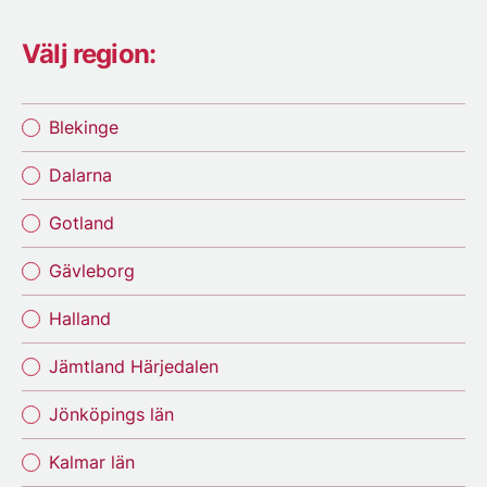
Välj region:
Blekinge
Dalarna
Gotland
Gävleborg
Halland
Jämtland Härjedalen
Jönköpings län
Kalmar län