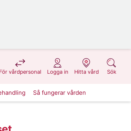
på 1177.se
på 1177.se
på 1177.se
på 1177.se
För vårdpersonal
Logga in
Hitta vård
Sök
ehandling
Så fungerar vården
set