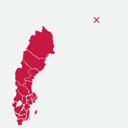
Stäng regionsvälj