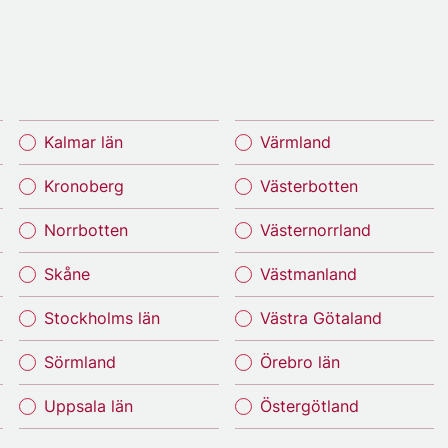
Kalmar län
Värmland
Kronoberg
Västerbotten
Norrbotten
Västernorrland
Skåne
Västmanland
Stockholms län
Västra Götaland
Sörmland
Örebro län
Uppsala län
Östergötland