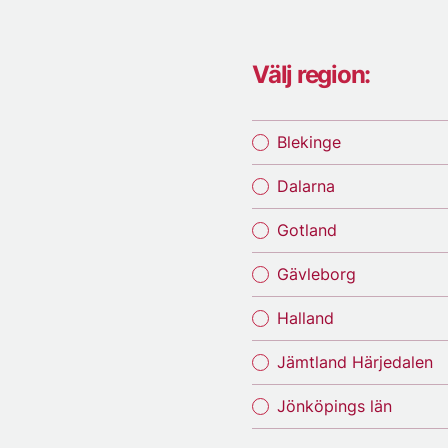
Välj region:
Blekinge
Dalarna
Gotland
Gävleborg
Halland
Jämtland Härjedalen
Jönköpings län