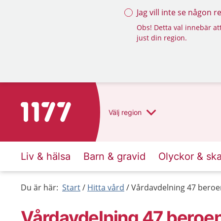
Jag vill inte se någon 
Obs! Detta val innebär att
just din region.
Till startsidan för 1177
Välj
region
Liv & hälsa
Barn & gravid
Olyckor & sk
Du är här:
Start
Hitta vård
Vårdavdelning 47 beroe
Vårdavdelning 47 beroe