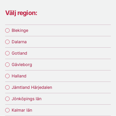
Välj region:
Blekinge
Dalarna
Gotland
Gävleborg
Halland
Jämtland Härjedalen
Jönköpings län
Kalmar län