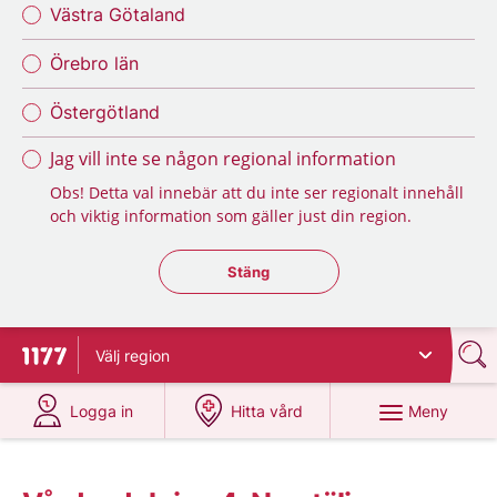
Västra Götaland
Örebro län
Östergötland
Jag vill inte se någon regional information
Obs! Detta val innebär att du inte ser regionalt innehåll
och viktig information som gäller just din region.
Stäng regionsväljaren
Stäng
Välj
region
Till startsidan för 1177
på 1177.se
på 1177.se
Meny
Logga in
Hitta vård