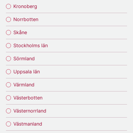
Kronoberg
Norrbotten
Skåne
Stockholms län
Sörmland
Uppsala län
Värmland
Västerbotten
Västernorrland
Västmanland