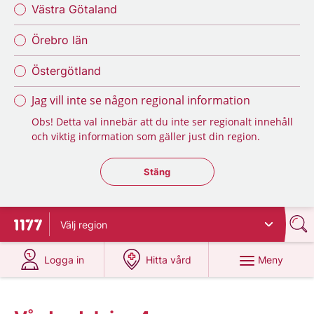
Västra Götaland
Örebro län
Östergötland
Jag vill inte se någon regional information
Obs! Detta val innebär att du inte ser regionalt innehåll
och viktig information som gäller just din region.
Stäng regionsväljaren
Stäng
Välj
region
Till startsidan för 1177
på 1177.se
på 1177.se
Meny
Logga in
Hitta vård