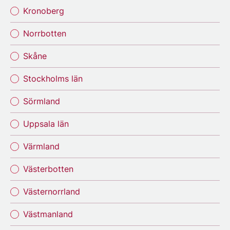
Kronoberg
Norrbotten
Skåne
Stockholms län
Sörmland
Uppsala län
Värmland
Västerbotten
Västernorrland
Västmanland