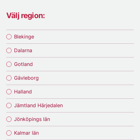
Välj region:
Blekinge
Dalarna
Gotland
Gävleborg
Halland
Jämtland Härjedalen
Jönköpings län
Kalmar län