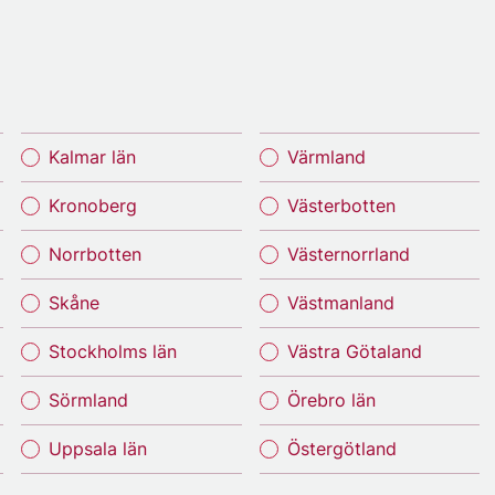
Kalmar län
Värmland
Kronoberg
Västerbotten
Norrbotten
Västernorrland
Skåne
Västmanland
Stockholms län
Västra Götaland
Sörmland
Örebro län
Uppsala län
Östergötland