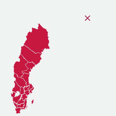
Stäng regionsvälj