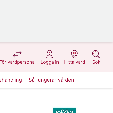
på 1177.se
på 1177.se
på 1177.se
på 1177.se
För vårdpersonal
Logga in
Hitta vård
Sök
ehandling
Så fungerar vården