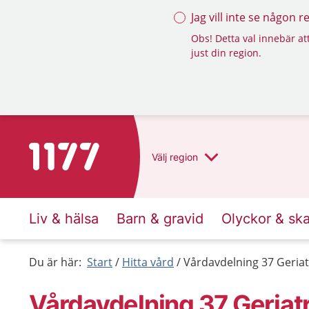
Jag vill inte se någon 
Obs! Detta val innebär att
just din region.
Till startsidan för 1177
Välj
region
Liv & hälsa
Barn & gravid
Olyckor & sk
Du är här:
Start
Hitta vård
Vårdavdelning 37 Geriat
Vårdavdelning 37 Geriat