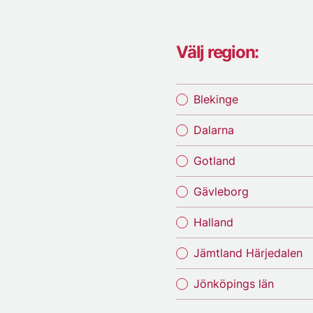
Välj region:
Blekinge
Dalarna
Gotland
Gävleborg
Halland
Jämtland Härjedalen
Jönköpings län