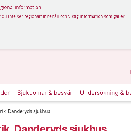
regional information
 du inte ser regionalt innehåll och viktig information som gäller
ador
Sjukdomar & besvär
Undersökning & b
rik, Danderyds sjukhus
rik, Danderyds sjukhus