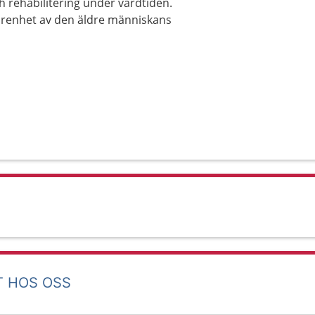
 rehabilitering under vårdtiden.
farenhet av den äldre människans
T HOS OSS