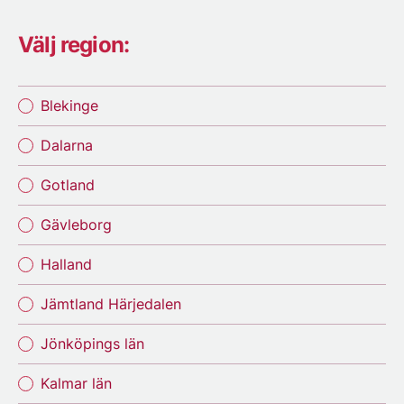
Välj region:
Blekinge
Dalarna
Gotland
Gävleborg
Halland
Jämtland Härjedalen
Jönköpings län
Kalmar län