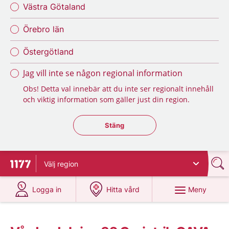
Västra Götaland
Örebro län
Östergötland
Jag vill inte se någon regional information
Obs! Detta val innebär att du inte ser regionalt innehåll
och viktig information som gäller just din region.
Stäng regionsväljaren
Stäng
Välj
region
Till startsidan för 1177
på 1177.se
på 1177.se
Meny
Logga in
Hitta vård