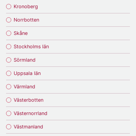
Kronoberg
Norrbotten
Skåne
Stockholms län
Sörmland
Uppsala län
Värmland
Västerbotten
Västernorrland
Västmanland