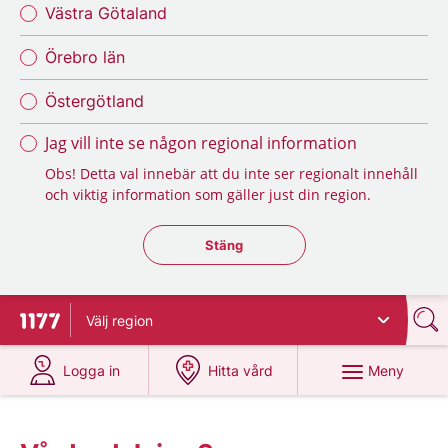
Västra Götaland
Örebro län
Östergötland
Jag vill inte se någon regional information
Obs! Detta val innebär att du inte ser regionalt innehåll
och viktig information som gäller just din region.
Stäng regionsväljaren
Stäng
Välj
region
Till startsidan för 1177
på 1177.se
på 1177.se
Meny
Logga in
Hitta vård