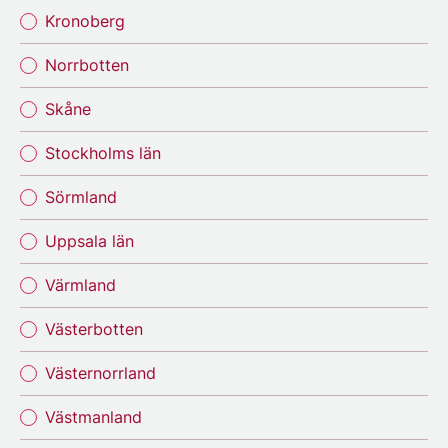
Kronoberg
Norrbotten
Skåne
Stockholms län
Sörmland
Uppsala län
Värmland
Västerbotten
Västernorrland
Västmanland