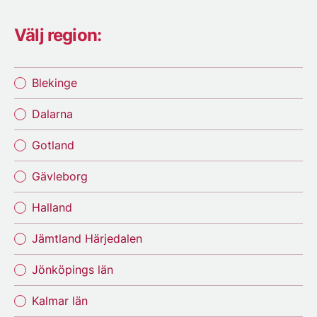
Välj region:
Blekinge
Dalarna
Gotland
Gävleborg
Halland
Jämtland Härjedalen
Jönköpings län
Kalmar län