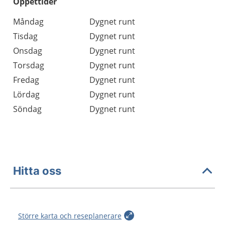
Öppettider
Öppettider
Kommentarer
Måndag
Dygnet runt
Dag
Tisdag
Dygnet runt
Onsdag
Dygnet runt
Torsdag
Dygnet runt
Fredag
Dygnet runt
Lördag
Dygnet runt
Söndag
Dygnet runt
Hitta oss
Större karta och reseplanerare