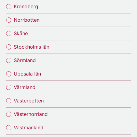
Kronoberg
Norrbotten
Skåne
Stockholms län
Sörmland
Uppsala län
Värmland
Västerbotten
Västernorrland
Västmanland