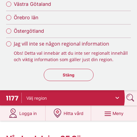
Västra Götaland
Örebro län
Östergötland
Jag vill inte se någon regional information
Obs! Detta val innebär att du inte ser regionalt innehåll
och viktig information som gäller just din region.
Stäng regionsväljaren
Stäng
Välj
region
Till startsidan för 1177
på 1177.se
på 1177.se
Meny
Logga in
Hitta vård