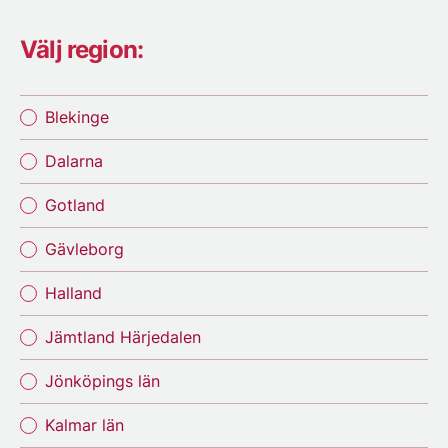
Välj region:
Blekinge
Dalarna
Gotland
Gävleborg
Halland
Jämtland Härjedalen
Jönköpings län
Kalmar län