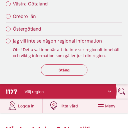
Västra Götaland
Örebro län
Östergötland
Jag vill inte se någon regional information
Obs! Detta val innebär att du inte ser regionalt innehåll
och viktig information som gäller just din region.
Stäng regionsväljaren
Stäng
Välj
region
Till startsidan för 1177
på 1177.se
på 1177.se
Meny
Logga in
Hitta vård