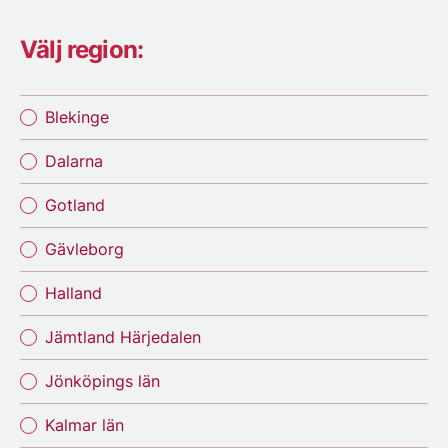
Välj region:
Blekinge
Dalarna
Gotland
Gävleborg
Halland
Jämtland Härjedalen
Jönköpings län
Kalmar län