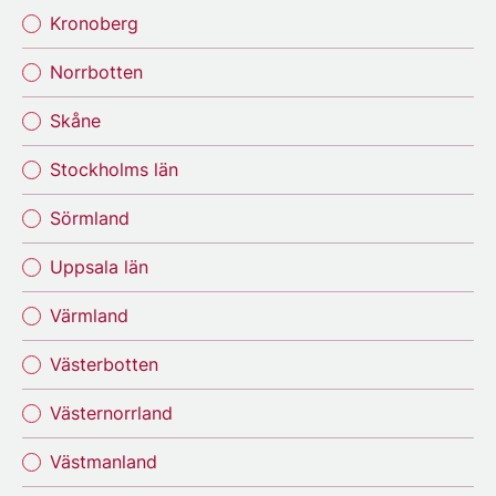
Kronoberg
Norrbotten
Skåne
Stockholms län
Sörmland
Uppsala län
Värmland
Västerbotten
Västernorrland
Västmanland