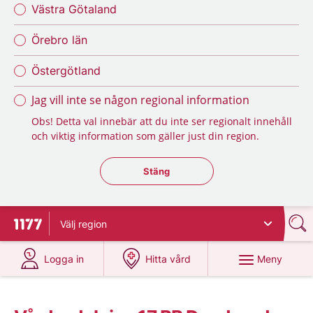
Västra Götaland
Örebro län
Östergötland
Jag vill inte se någon regional information
Obs! Detta val innebär att du inte ser regionalt innehåll
och viktig information som gäller just din region.
Stäng regionsväljaren
Stäng
Välj
region
Till startsidan för 1177
på 1177.se
på 1177.se
Meny
Logga in
Hitta vård