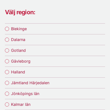
Välj region:
Blekinge
Dalarna
Gotland
Gävleborg
Halland
Jämtland Härjedalen
Jönköpings län
Kalmar län