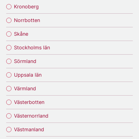
Kronoberg
Norrbotten
Skåne
Stockholms län
Sörmland
Uppsala län
Värmland
Västerbotten
Västernorrland
Västmanland