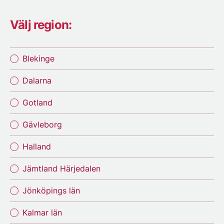
Välj region:
Blekinge
Dalarna
Gotland
Gävleborg
Halland
Jämtland Härjedalen
Jönköpings län
Kalmar län