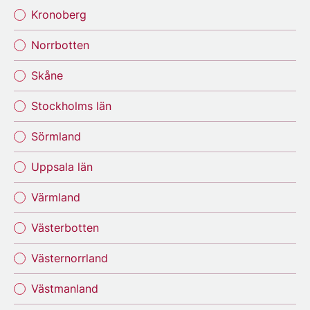
Kronoberg
Norrbotten
Skåne
Stockholms län
Sörmland
Uppsala län
Värmland
Västerbotten
Västernorrland
Västmanland