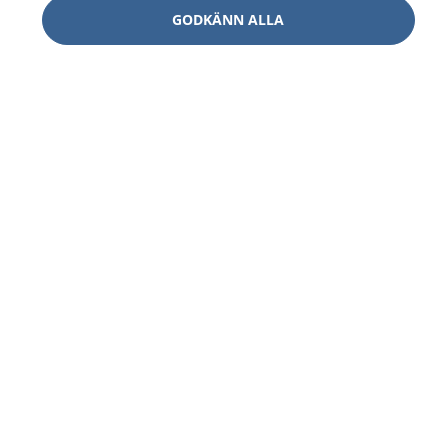
GODKÄNN ALLA
1177
–
tryggt om din hälsa och vård
På 1177.se får du råd om hälsa och information om
sjukdomar och vilka mottagningar du kan kontakta.
Logga in för att läsa din journal och göra dina