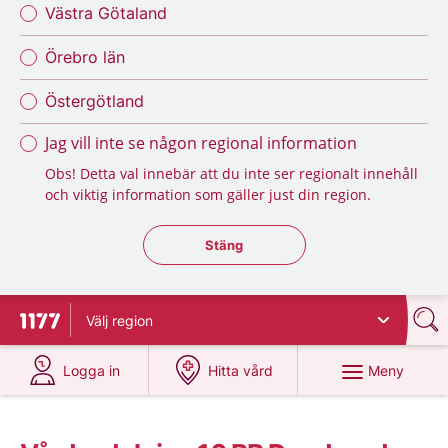
Västra Götaland
Örebro län
Östergötland
Jag vill inte se någon regional information
Obs! Detta val innebär att du inte ser regionalt innehåll
och viktig information som gäller just din region.
Stäng regionsväljaren
Stäng
Välj
region
Till startsidan för 1177
på 1177.se
på 1177.se
Meny
Logga in
Hitta vård