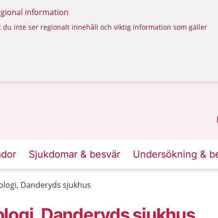
regional information
 du inte ser regionalt innehåll och viktig information som gäller
ador
Sjukdomar & besvär
Undersökning & b
ologi, Danderyds sjukhus
logi, Danderyds sjukhus