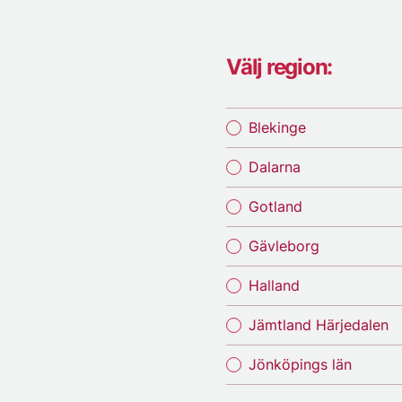
Välj region:
Blekinge
Dalarna
Gotland
Gävleborg
Halland
Jämtland Härjedalen
Jönköpings län