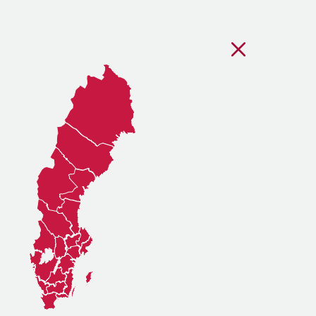
Stäng regionsvälj