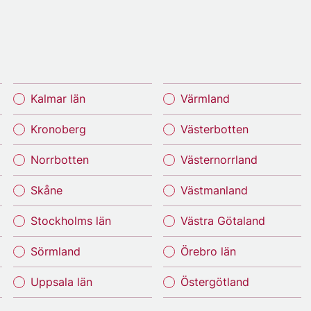
Kalmar län
Värmland
Kronoberg
Västerbotten
Norrbotten
Västernorrland
Skåne
Västmanland
Stockholms län
Västra Götaland
Sörmland
Örebro län
Uppsala län
Östergötland