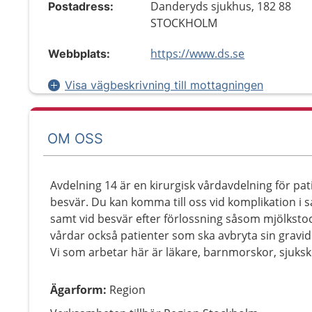
Danderyds sjukhus, 182 88
Postadress:
STOCKHOLM
https://www.ds.se
Webbplats:
Visa vägbeskrivning till mottagningen
OM OSS
Avdelning 14 är en kirurgisk vårdavdelning för pa
besvär. Du kan komma till oss vid komplikation i 
samt vid besvär efter förlossning såsom mjölkstoc
vårdar också patienter som ska avbryta sin gravidi
Vi som arbetar här är läkare, barnmorskor, sjuks
Ägarform
:
Region