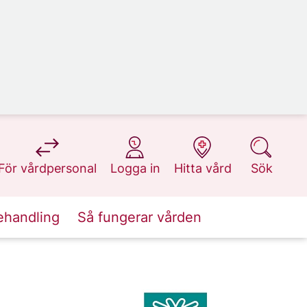
på 1177.se
på 1177.se
på 1177.se
på 1177.se
För vårdpersonal
Logga in
Hitta vård
Sök
ehandling
Så fungerar vården