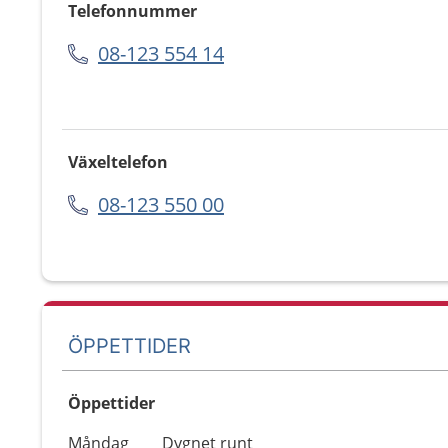
Telefonnummer
08-123 554 14
Växeltelefon
08-123 550 00
ÖPPETTIDER
Öppettider
Öppettider
Kommentarer
Måndag
Dygnet runt
Dag