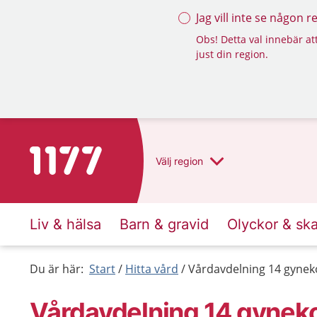
Jag vill inte se någon 
Obs! Detta val innebär att
just din region.
Till startsidan för 1177
Välj
region
Liv & hälsa
Barn & gravid
Olyckor & sk
Du är här:
Start
Hitta vård
Vårdavdelning 14 gynek
Vårdavdelning 14 gyneko