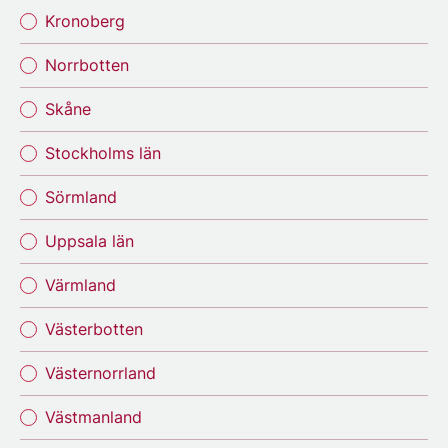
Kronoberg
Norrbotten
Skåne
Stockholms län
Sörmland
Uppsala län
Värmland
Västerbotten
Västernorrland
Västmanland