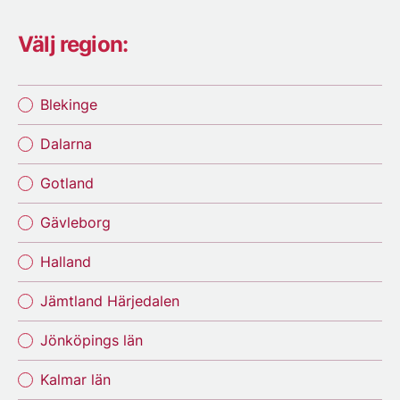
Välj region:
Blekinge
Dalarna
Gotland
Gävleborg
Halland
Jämtland Härjedalen
Jönköpings län
Kalmar län