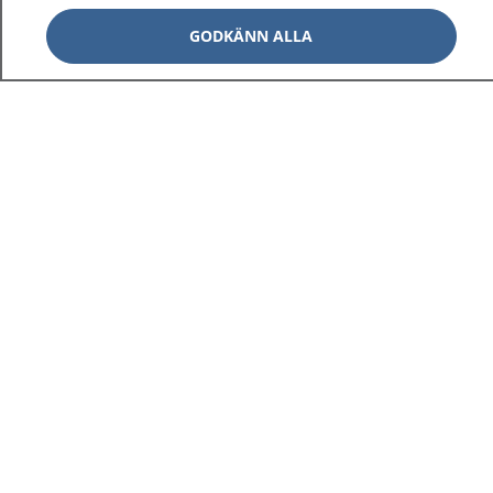
GODKÄNN ALLA
1177
–
tryggt om din hälsa och vård