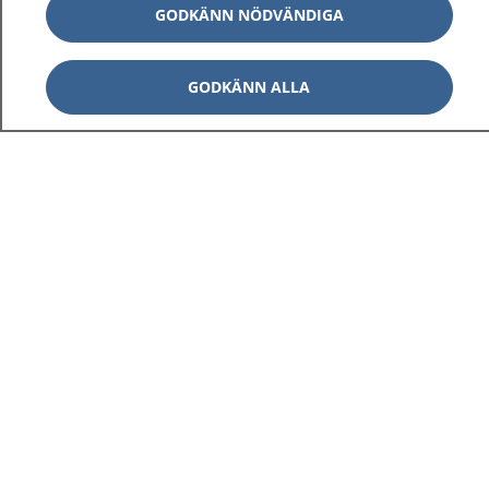
GODKÄNN NÖDVÄNDIGA
GODKÄNN ALLA