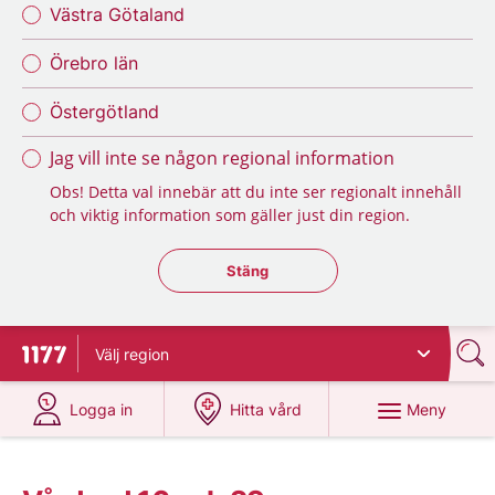
Västra Götaland
Örebro län
Östergötland
Jag vill inte se någon regional information
Obs! Detta val innebär att du inte ser regionalt innehåll
och viktig information som gäller just din region.
Stäng regionsväljaren
Stäng
Välj
region
Till startsidan för 1177
på 1177.se
på 1177.se
Meny
Logga in
Hitta vård