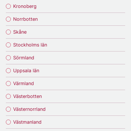
Kronoberg
Norrbotten
Skåne
Stockholms län
Sörmland
Uppsala län
Värmland
Västerbotten
Västernorrland
Västmanland