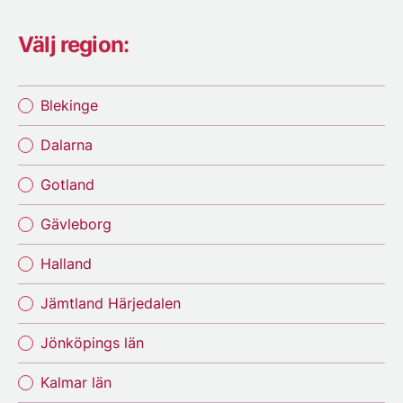
Välj region:
Blekinge
Dalarna
Gotland
Gävleborg
Halland
Jämtland Härjedalen
Jönköpings län
Kalmar län