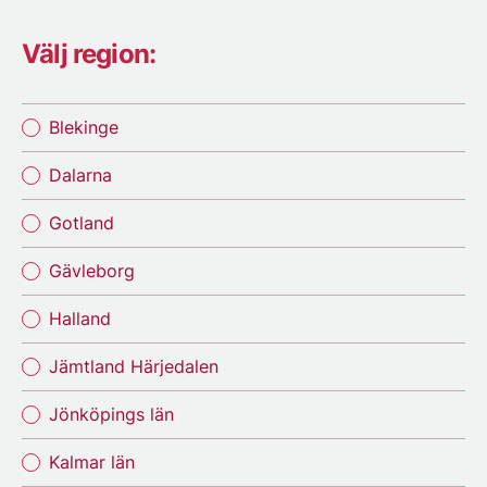
Välj region:
Blekinge
Dalarna
Gotland
Gävleborg
Halland
Jämtland Härjedalen
Jönköpings län
Kalmar län