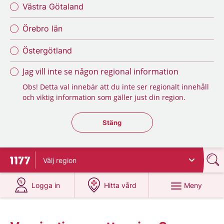
Västra Götaland
Örebro län
Östergötland
Jag vill inte se någon regional information
Obs! Detta val innebär att du inte ser regionalt innehåll
och viktig information som gäller just din region.
Stäng regionsväljaren
Stäng
Välj
region
Till startsidan för 1177
på 1177.se
på 1177.se
Meny
Logga in
Hitta vård