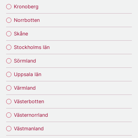
Kronoberg
Norrbotten
Skåne
Stockholms län
Sörmland
Uppsala län
Värmland
Västerbotten
Västernorrland
Västmanland