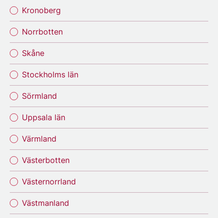
Kronoberg
Norrbotten
Skåne
Stockholms län
Sörmland
Uppsala län
Värmland
Västerbotten
Västernorrland
Västmanland