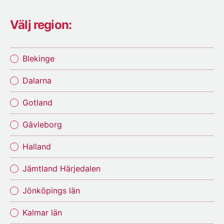
Välj region:
Blekinge
Dalarna
Gotland
Gävleborg
Halland
Jämtland Härjedalen
Jönköpings län
Kalmar län