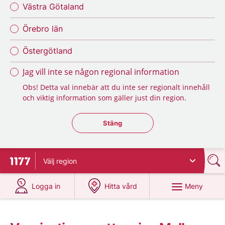
Västra Götaland
Örebro län
Östergötland
Jag vill inte se någon regional information
Obs! Detta val innebär att du inte ser regionalt innehåll
och viktig information som gäller just din region.
Stäng regionsväljaren
Stäng
Välj
region
Till startsidan för 1177
på 1177.se
på 1177.se
Meny
Logga in
Hitta vård