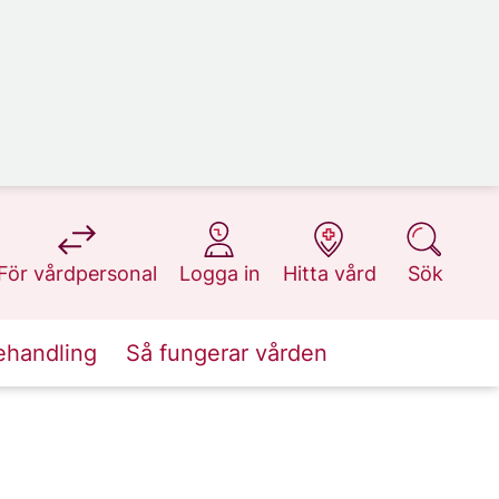
på 1177.se
på 1177.se
på 1177.se
på 1177.se
För vårdpersonal
Logga in
Hitta vård
Sök
ehandling
Så fungerar vården