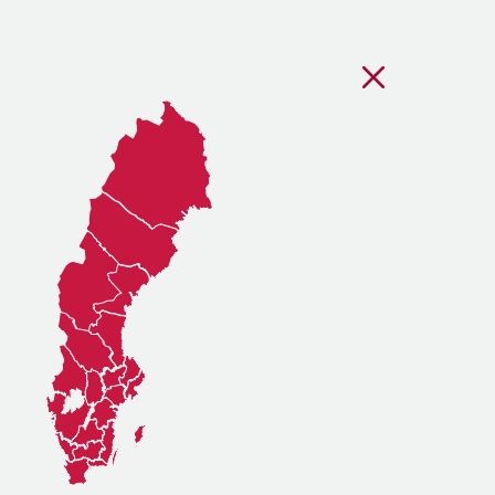
Stäng regionsvälj