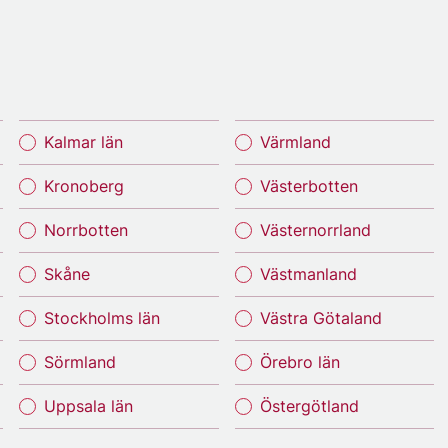
Kalmar län
Värmland
Kronoberg
Västerbotten
Norrbotten
Västernorrland
Skåne
Västmanland
Stockholms län
Västra Götaland
Sörmland
Örebro län
Uppsala län
Östergötland