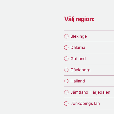
Välj region:
Blekinge
Dalarna
Gotland
Gävleborg
Halland
Jämtland Härjedalen
Jönköpings län