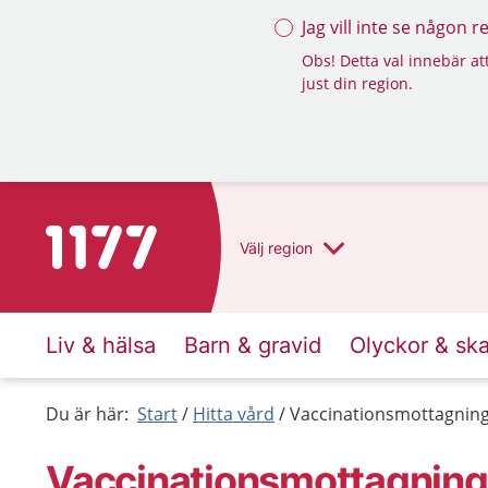
Jag vill inte se någon 
Obs! Detta val innebär att
just din region.
Till startsidan för 1177
Välj
region
Liv & hälsa
Barn & gravid
Olyckor & sk
Du är här:
Start
Hitta vård
Vaccinationsmottagning
Vaccinationsmottagning