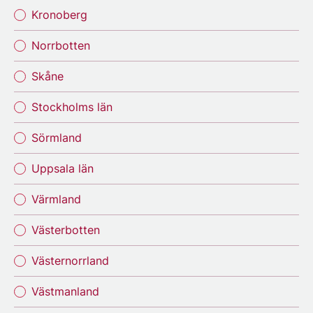
Kronoberg
Norrbotten
Skåne
Stockholms län
Sörmland
Uppsala län
Värmland
Västerbotten
Västernorrland
Västmanland