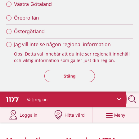
Västra Götaland
Örebro län
Östergötland
Jag vill inte se någon regional information
Obs! Detta val innebär att du inte ser regionalt innehåll
och viktig information som gäller just din region.
Stäng regionsväljaren
Stäng
Välj
region
Till startsidan för 1177
på 1177.se
på 1177.se
Meny
Logga in
Hitta vård