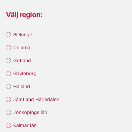
Välj region:
Blekinge
Dalarna
Gotland
Gävleborg
Halland
Jämtland Härjedalen
Jönköpings län
Kalmar län