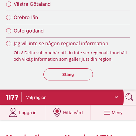
Västra Götaland
Örebro län
Östergötland
Jag vill inte se någon regional information
Obs! Detta val innebär att du inte ser regionalt innehåll
och viktig information som gäller just din region.
Stäng regionsväljaren
Stäng
Välj
region
Till startsidan för 1177
på 1177.se
på 1177.se
Meny
Logga in
Hitta vård