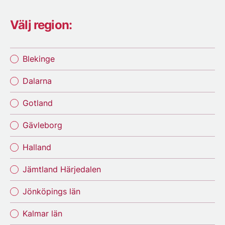
Välj region:
Blekinge
Dalarna
Gotland
Gävleborg
Halland
Jämtland Härjedalen
Jönköpings län
Kalmar län