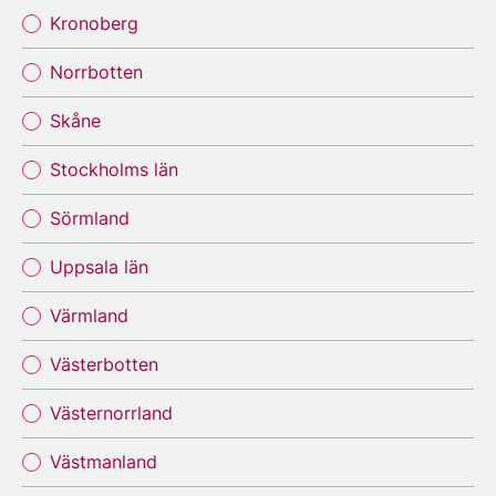
Kronoberg
Norrbotten
Skåne
Stockholms län
Sörmland
Uppsala län
Värmland
Västerbotten
Västernorrland
Västmanland